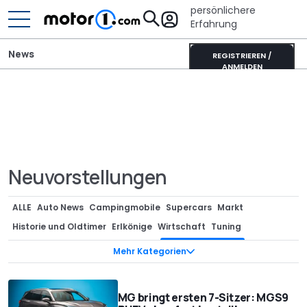
persönlichere
Erfahrung
News
REGISTRIEREN /
ANMELDEN
Neuvorstellungen
ALLE
Auto News
Campingmobile
Supercars
Markt
Historie und Oldtimer
Erlkönige
Wirtschaft
Tuning
Sondermodelle
Anzeige
Teaser
Neuvorstellungen
Mehr Kategorien
Designstudien
Renderings
Technik
Motorrad
Vergessene Studien
Ratgeber
Bizarr
Design
Interview
MG bringt ersten 7-Sitzer: MGS9
Gerüchte
Events
Green Cars
Stars/Entertainment
Rekorde