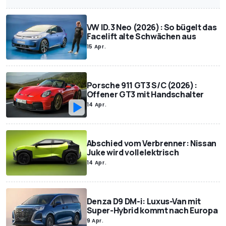
VW ID.3 Neo (2026): So bügelt das
Facelift alte Schwächen aus
15 Apr.
Porsche 911 GT3 S/C (2026):
Offener GT3 mit Handschalter
14 Apr.
Abschied vom Verbrenner: Nissan
Juke wird vollelektrisch
14 Apr.
Denza D9 DM-i: Luxus-Van mit
Super-Hybrid kommt nach Europa
9 Apr.