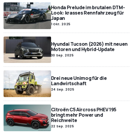
Honda Prelude im brutalen DTM-
Look: krasses Rennfahrzeug für
Japan
1 Okt. 2025
Hyundai Tucson (2026) mit neuen
Motoren und Hybrid-Update
30 Sep. 2025
Drei neue Unimog für die
Landwirtschaft
24 Sep. 2025
Citroën C5 Aircross PHEV 195
bringt mehr Power und
Reichweite
22 Sep. 2025