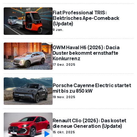
Fiat Professional TRIS:
Elektrisches Ape-Comeback
(Update)
9 Jan.
GWM Haval H6 (2026): Dacia
Duster bekommt ernsthafte
Konkurrenz
17 Dez. 2025
Porsche Cayenne Electric startet
mit bis zu 850 kW
19 Nov. 2025
Renault Clio (2026): Das kostet
die neue Generation (Update)
15 Okt. 2025