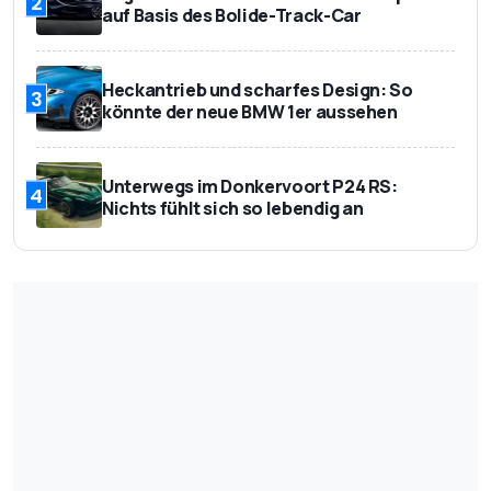
2
auf Basis des Bolide-Track-Car
Heckantrieb und scharfes Design: So
3
könnte der neue BMW 1er aussehen
Unterwegs im Donkervoort P24 RS:
4
Nichts fühlt sich so lebendig an