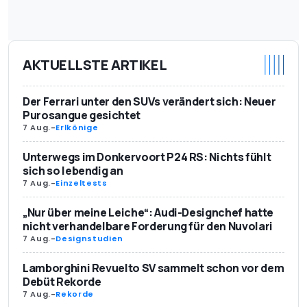
AKTUELLSTE ARTIKEL
Der Ferrari unter den SUVs verändert sich: Neuer
Purosangue gesichtet
7 Aug.
-
Erlkönige
Unterwegs im Donkervoort P24 RS: Nichts fühlt
sich so lebendig an
7 Aug.
-
Einzeltests
„Nur über meine Leiche“: Audi-Designchef hatte
nicht verhandelbare Forderung für den Nuvolari
7 Aug.
-
Designstudien
Lamborghini Revuelto SV sammelt schon vor dem
Debüt Rekorde
7 Aug.
-
Rekorde