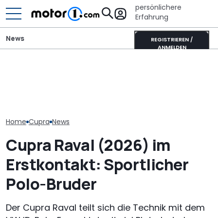
persönlichere
Erfahrung
News
REGISTRIEREN /
ANMELDEN
Der Ferrari unter den
Volkswagen-Konzern:
SUVs verändert sich:
Diese Baureih
Massiver Absatzverlust in
Neuer Purosangue
der Volkswag
China
gesichtet
bis 2030 strei
Home
Cupra
News
Cupra Raval (2026) im
Erstkontakt: Sportlicher
Polo-Bruder
Der Cupra Raval teilt sich die Technik mit dem