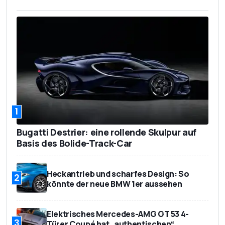
1
Bugatti Destrier: eine rollende Skulpur auf
Basis des Bolide-Track-Car
Heckantrieb und scharfes Design: So
2
könnte der neue BMW 1er aussehen
Elektrisches Mercedes-AMG GT 53 4-
3
Türer Coupé hat „authentischen“