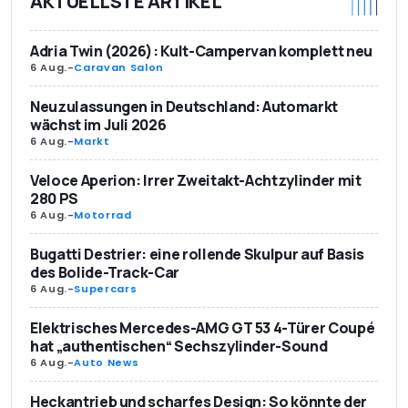
AKTUELLSTE ARTIKEL
Adria Twin (2026): Kult-Campervan komplett neu
6 Aug.
-
Caravan Salon
Neuzulassungen in Deutschland: Automarkt
wächst im Juli 2026
6 Aug.
-
Markt
Veloce Aperion: Irrer Zweitakt-Achtzylinder mit
280 PS
6 Aug.
-
Motorrad
Bugatti Destrier: eine rollende Skulpur auf Basis
des Bolide-Track-Car
6 Aug.
-
Supercars
Elektrisches Mercedes-AMG GT 53 4-Türer Coupé
hat „authentischen“ Sechszylinder-Sound
6 Aug.
-
Auto News
Heckantrieb und scharfes Design: So könnte der