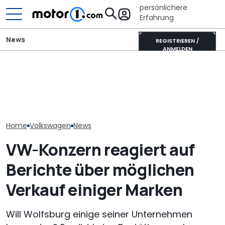
persönlichere
Erfahrung
News
REGISTRIEREN /
ANMELDEN
GWM Ora 5 vs. VW T-Roc:
Adria Twin (2026): Kult-
VW Golf GTI Ed
China-Neuling gegen
Campervan komplett
Werksabholung
Kompakt-Platzhirsch
neu
Autostadt im 
Home
Volkswagen
News
VW-Konzern reagiert auf
Berichte über möglichen
Verkauf einiger Marken
Will Wolfsburg einige seiner Unternehmen