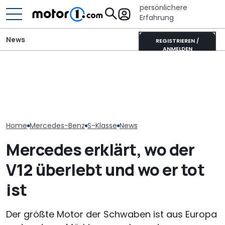
persönlichere
Erfahrung
News
REGISTRIEREN /
ANMELDEN
Elektrisches 
Pössl Roadstar XL Evo
Toyota Corolla Touring
AMG GT 53 4-
(2026): Der X wird
Sports (2026) im Test:
Coupé hat
erwachsen
Alles Taxi oder was?
„authentische
Sechszylinder
Home
Mercedes-Benz
S-Klasse
News
Mercedes erklärt, wo der
V12 überlebt und wo er tot
ist
Der größte Motor der Schwaben ist aus Europa