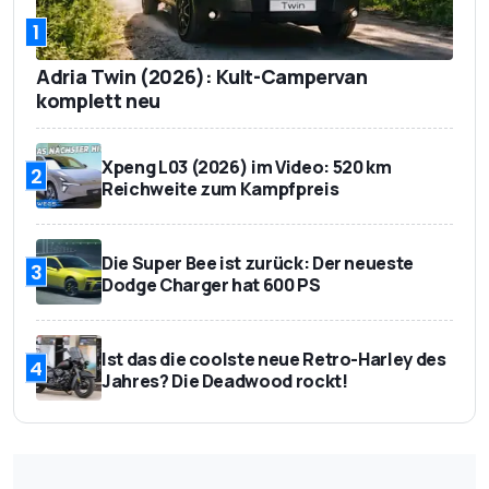
1
Adria Twin (2026): Kult-Campervan
komplett neu
Xpeng L03 (2026) im Video: 520 km
2
Reichweite zum Kampfpreis
Die Super Bee ist zurück: Der neueste
3
Dodge Charger hat 600 PS
Ist das die coolste neue Retro-Harley des
4
Jahres? Die Deadwood rockt!