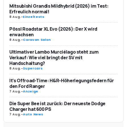
Mitsubishi Grandis Mildhybrid (2026) im Test:
Erfreulich normal!
8 Aug.
-
Einzeltests
Pössl Roadstar XL Evo (2026): Der X wird
erwachsen
8 Aug.
-
Caravan Salon
Ultimativer Lambo Murciélago steht zum
Verkauf: Wie viel bringt der SV mit
Handschaltung?
8 Aug.
-
Supercars
It’s Offroad-Time: H&R-Höherlegungsfedern für
den Ford Ranger
7 Aug.
-
Anzeige
Die Super Bee ist zurück: Der neueste Dodge
Charger hat 600 PS
7 Aug.
-
Auto News