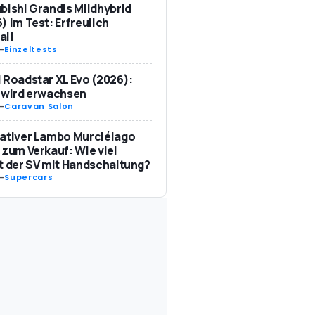
bishi Grandis Mildhybrid
) im Test: Erfreulich
al!
-
Einzeltests
 Roadstar XL Evo (2026):
 wird erwachsen
-
Caravan Salon
ativer Lambo Murciélago
 zum Verkauf: Wie viel
t der SV mit Handschaltung?
-
Supercars