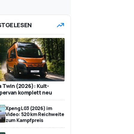
STGELESEN
a Twin (2026): Kult-
ervan komplett neu
Xpeng L03 (2026) im
Video: 520 km Reichweite
zum Kampfpreis