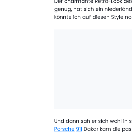
Der charmante Retro-Look des V
genug, hat sich ein niederlän
könnte ich auf diesen Style n
Und dann sah er sich wohl in
Porsche
911
Dakar kam die pass