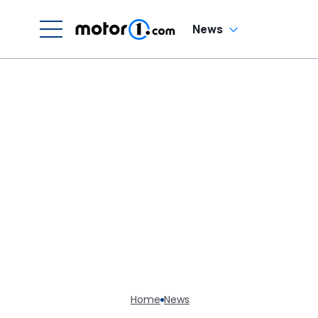
News
Home
News