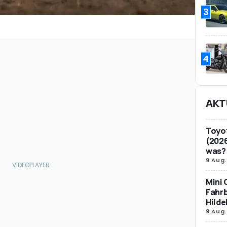
3
4
AKT
Toyot
(2026
was?
9 Aug.
Mini 
Fahrb
Hild
9 Aug.