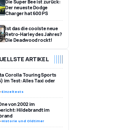
Die Super Bee ist zurück:
Der neueste Dodge
Charger hat 600 PS
Ist das die coolste neue
Retro-Harley des Jahres?
Die Deadwood rockt!
UELLSTE ARTIKEL
a Corolla Touring Sports
) im Test: Alles Taxi oder
-
Einzeltests
One von 2002 im
ericht: Hildebrandt im
ebrand
-
Historie und Oldtimer