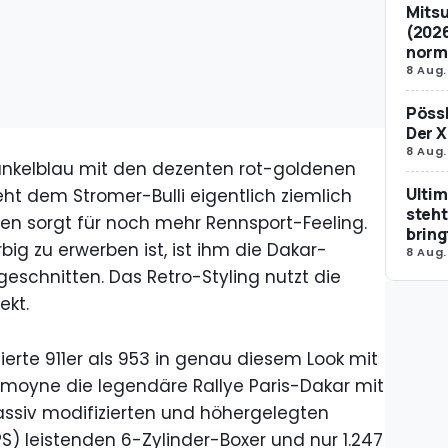
Mitsu
(2026
norm
8 Aug.
Pössl
Der X
8 Aug.
nkelblau mit den dezenten rot-goldenen
Ultim
ht dem Stromer-Bulli eigentlich ziemlich
steht
eifen sorgt für noch mehr Rennsport-Feeling.
bring
big zu erwerben ist, ist ihm die Dakar-
8 Aug.
geschnitten. Das Retro-Styling nutzt die
ekt.
erte 911er als 953 in genau diesem Look mit
oyne die legendäre Rallye Paris-Dakar mit
ssiv modifizierten und höhergelegten
S) leistenden 6-Zylinder-Boxer und nur 1.247