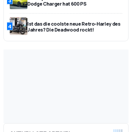
3
Dodge Charger hat 600 PS
Ist das die coolste neue Retro-Harley des
4
Jahres? Die Deadwood rockt!