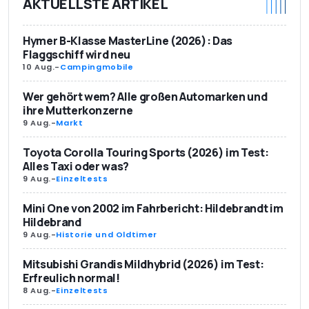
AKTUELLSTE ARTIKEL
Hymer B-Klasse MasterLine (2026): Das
Flaggschiff wird neu
10 Aug.
-
Campingmobile
Wer gehört wem? Alle großen Automarken und
ihre Mutterkonzerne
9 Aug.
-
Markt
Toyota Corolla Touring Sports (2026) im Test:
Alles Taxi oder was?
9 Aug.
-
Einzeltests
Mini One von 2002 im Fahrbericht: Hildebrandt im
Hildebrand
9 Aug.
-
Historie und Oldtimer
Mitsubishi Grandis Mildhybrid (2026) im Test:
Erfreulich normal!
8 Aug.
-
Einzeltests