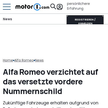
persönlichere
Erfahrung
News
REGISTRIEREN /
ANMELDEN
Die Super Bee ist zurück:
Hymer B-Klasse
Xpeng L03 (20
Der neueste Dodge
MasterLine (2026): Das
Video: 520 km
Charger hat 600 PS
Flaggschiff wird neu
zum Kampfpre
Home
Alfa Romeo
News
Alfa Romeo verzichtet auf
das versetzte vordere
Nummernschild
Zukünftige Fahrzeuge erhalten aufgrund von