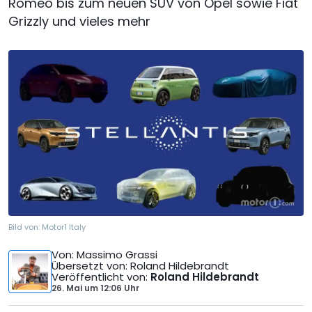
Romeo bis zum neuen SUV von Opel sowie Fiat
Grizzly und vieles mehr
Bild von:
Motor1 Italy
Von
: Massimo Grassi
Übersetzt von
: Roland Hildebrandt
Veröffentlicht von
:
Roland Hildebrandt
26. Mai
um
12:06 Uhr