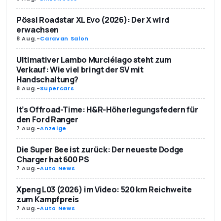
Pössl Roadstar XL Evo (2026): Der X wird
erwachsen
8 Aug.
-
Caravan Salon
Ultimativer Lambo Murciélago steht zum
Verkauf: Wie viel bringt der SV mit
Handschaltung?
8 Aug.
-
Supercars
It’s Offroad-Time: H&R-Höherlegungsfedern für
den Ford Ranger
7 Aug.
-
Anzeige
Die Super Bee ist zurück: Der neueste Dodge
Charger hat 600 PS
7 Aug.
-
Auto News
Xpeng L03 (2026) im Video: 520 km Reichweite
zum Kampfpreis
7 Aug.
-
Auto News