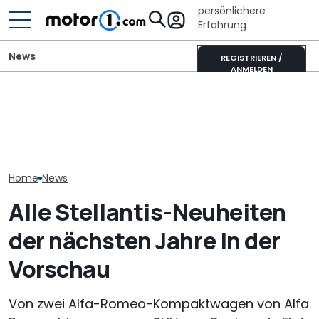
persönlichere
Erfahrung
News
REGISTRIEREN /
ANMELDEN
Fiat belebt Stellantis neu:
Mitsubishi Grandis
Kanzler-Auto:
Auch Opel und Citroën
Mildhybrid (2026) im Test:
im Opel Kadet
können zulegen
Erfreulich normal!
Helmut Schmi
Home
News
Alle Stellantis-Neuheiten
der nächsten Jahre in der
Vorschau
Von zwei Alfa-Romeo-Kompaktwagen von Alfa