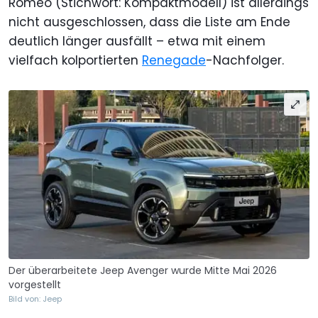
Romeo (Stichwort: Kompaktmodell) ist allerdings
nicht ausgeschlossen, dass die Liste am Ende
deutlich länger ausfällt – etwa mit einem
vielfach kolportierten
Renegade
-Nachfolger.
Der überarbeitete Jeep Avenger wurde Mitte Mai 2026
vorgestellt
Bild von: Jeep