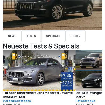
NEWS
TESTS
SPECIALS
BILDER
Neueste Tests & Specials
Tatsächlicher Verbrauch: Maserati Levante
Die 10 leistungss
Hybrid im Test
Markt
Verbrauchstests
Fotostrecke
9 Nov. 2021
6 Sep. 2018