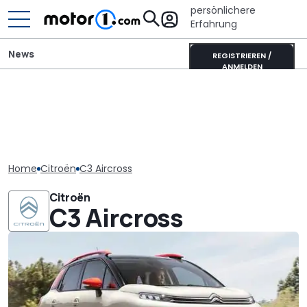
persönlichere
Erfahrung
News
REGISTRIEREN /
ANMELDEN
Home
Citroën
C3 Aircross
Citroën
C3 Aircross