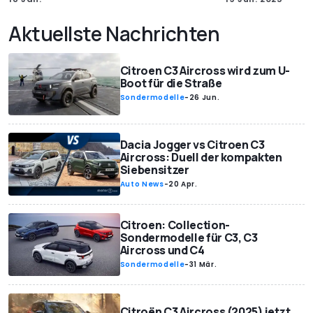
Aktuellste Nachrichten
Citroen C3 Aircross wird zum U-
Boot für die Straße
Sondermodelle
-
26 Jun.
Dacia Jogger vs Citroen C3
Aircross: Duell der kompakten
Siebensitzer
Auto News
-
20 Apr.
Citroen: Collection-
Sondermodelle für C3, C3
Aircross und C4
Sondermodelle
-
31 Mär.
Citroën C3 Aircross (2025) jetzt