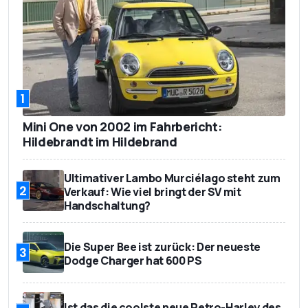
1
Mini One von 2002 im Fahrbericht:
Hildebrandt im Hildebrand
Ultimativer Lambo Murciélago steht zum
2
Verkauf: Wie viel bringt der SV mit
Handschaltung?
Die Super Bee ist zurück: Der neueste
3
Dodge Charger hat 600 PS
Ist das die coolste neue Retro-Harley des