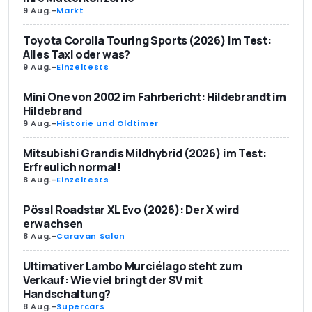
9 Aug.
-
Markt
Toyota Corolla Touring Sports (2026) im Test:
Alles Taxi oder was?
9 Aug.
-
Einzeltests
Mini One von 2002 im Fahrbericht: Hildebrandt im
Hildebrand
9 Aug.
-
Historie und Oldtimer
Mitsubishi Grandis Mildhybrid (2026) im Test:
Erfreulich normal!
8 Aug.
-
Einzeltests
Pössl Roadstar XL Evo (2026): Der X wird
erwachsen
8 Aug.
-
Caravan Salon
Ultimativer Lambo Murciélago steht zum
Verkauf: Wie viel bringt der SV mit
Handschaltung?
8 Aug.
-
Supercars