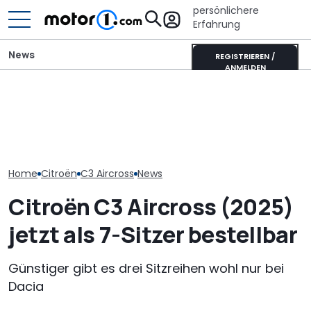
persönlichere
Erfahrung
News
REGISTRIEREN /
ANMELDEN
Adria Twin (2026): Kult-
Wer gehört wem? Alle
Pössl zeigt ei
Campervan komplett
großen Automarken und
cleversten 64
neu
ihre Mutterkonzerne
Grundrisse de
Home
Citroën
C3 Aircross
News
Citroën C3 Aircross (2025)
jetzt als 7-Sitzer bestellbar
Günstiger gibt es drei Sitzreihen wohl nur bei
Dacia