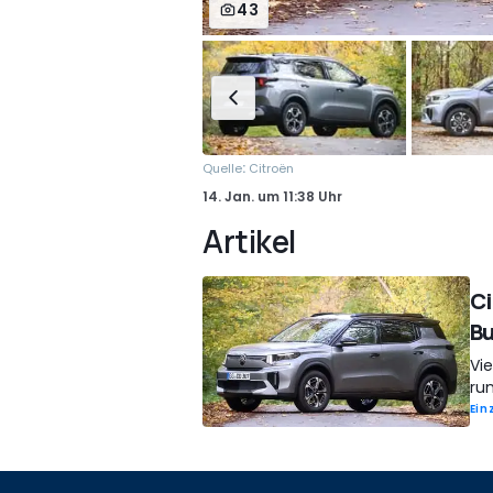
43
:
Quelle
Citroën
14. Jan.
um
11:38 Uhr
Artikel
Ci
Bu
Vie
ru
Ein