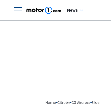
News
Home
Citroën
C3 Aircross
Bilder