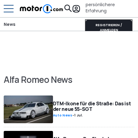
persönlichere
Erfahrung
News
REGISTRIEREN /
ANMELDEN
Alfa Romeo News
DTM-Ikone für die Straße: Das ist
der neue 55-SGT
Auto News
-
1 Jul.