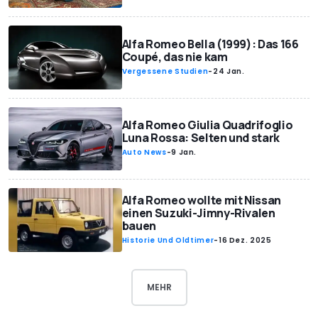
Alfa Romeo Bella (1999): Das 166
Coupé, das nie kam
Vergessene Studien
-
24 Jan.
Alfa Romeo Giulia Quadrifoglio
Luna Rossa: Selten und stark
Auto News
-
9 Jan.
Alfa Romeo wollte mit Nissan
einen Suzuki-Jimny-Rivalen
bauen
Historie Und Oldtimer
-
16 Dez. 2025
MEHR