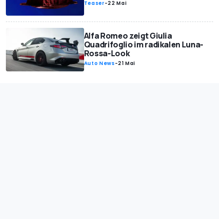
Teaser
-
22 Mai
Alfa Romeo zeigt Giulia
Quadrifoglio im radikalen Luna-
Rossa-Look
Auto News
-
21 Mai