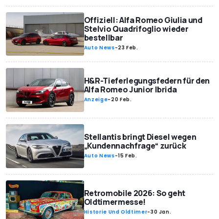
Offiziell: Alfa Romeo Giulia und
Stelvio Quadrifoglio wieder
bestellbar
Auto News
-
23 Feb.
H&R-Tieferlegungsfedern für den
Alfa Romeo Junior Ibrida
Anzeige
-
20 Feb.
Stellantis bringt Diesel wegen
„Kundennachfrage“ zurück
Auto News
-
15 Feb.
Retromobile 2026: So geht
Oldtimermesse!
Historie Und Oldtimer
-
30 Jan.