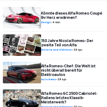
Könnte dieses Alfa Romeo Coupé
Ihr Herz erwärmen?
Design
-
4 Mai
150 Jahre Nicola Romeo: Der
zweite Teil von Alfa
Historie Und Oldtimer
-
28 Apr.
Alfa Romeo-Chef: Die Welt ist
nicht überall bereit für
Elektroautos
Auto News
-
28 Apr.
Alfa Romeo 6C 2500 Cabriolet:
Italiens letztes Klassik-
Meisterwerk?
Historie Und Oldtimer
-
25 Apr.