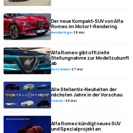
Der neue Kompakt-SUV von Alfa
Romeo im Motor1-Rendering
Renderings
-
28 Mai
Alfa Romeo gibt offizielle
Stellungnahme zur Modellzukunft
ab
Auto News
-
27 Mai
Alle Stellantis-Neuheiten der
nächsten Jahre in der Vorschau
Teaser
-
26 Mai
Alfa Romeo kündigt neues SUV
und Spezialprojekt an