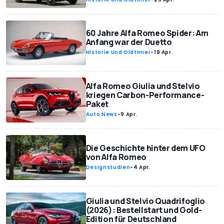
60 Jahre Alfa Romeo Spider: Am
Anfang war der Duetto
Historie Und Oldtimer
-
19 Apr.
Alfa Romeo Giulia und Stelvio
kriegen Carbon-Performance-
Paket
Auto News
-
9 Apr.
Die Geschichte hinter dem UFO
von Alfa Romeo
Designstudien
-
4 Apr.
Giulia und Stelvio Quadrifoglio
(2026): Bestellstart und Gold-
Edition für Deutschland