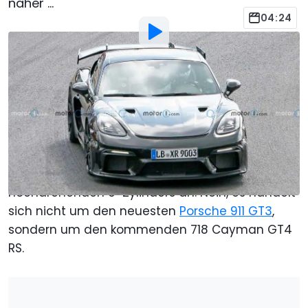
näher ...
04:24
Von
: Chris Okula
Übersetzt von
:
Manuel Lehbrink
2. Aug. 2021
um
12:12 Uhr
Als bevorzugte Quelle Motor1.com
auf Google hinzufügen
Spitzen Sie die Ohren und hören Sie sich einfach
diese wunderschöne Sinfonie eines
hochdrehenden 6-Zylinders an. Nein, es handelt
sich nicht um den neuesten
Porsche 911 GT3
,
sondern um den kommenden 718 Cayman GT4
RS.