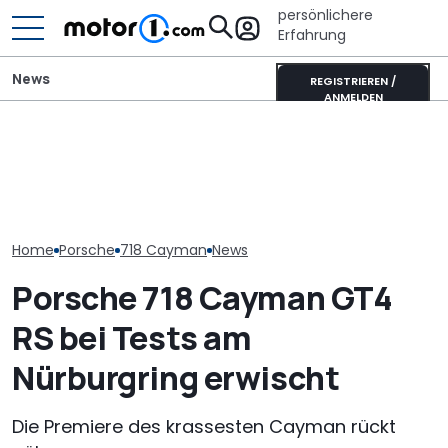
persönlichere
Erfahrung
News
REGISTRIEREN /
ANMELDEN
Porsche verlängert
It’s Offroad-Time: H&R-
Porsche versc
Standortsicherung um
Höherlegungsfedern für
Sparkurs: Weit
fünf Jahre bis 2035
den Ford Ranger
Jobs auf der 
Home
Porsche
718 Cayman
News
Porsche 718 Cayman GT4
RS bei Tests am
Nürburgring erwischt
Die Premiere des krassesten Cayman rückt