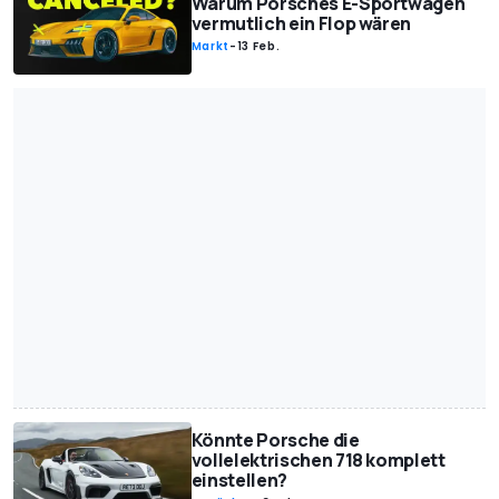
Warum Porsches E-Sportwagen
vermutlich ein Flop wären
Markt
-
13 Feb.
Könnte Porsche die
vollelektrischen 718 komplett
einstellen?