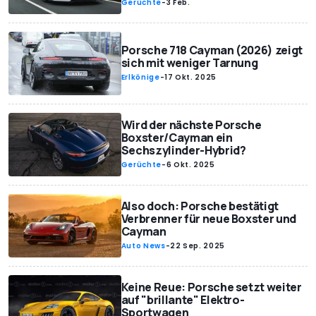
Gerüchte
-
3 Feb.
Porsche 718 Cayman (2026) zeigt
sich mit weniger Tarnung
Erlkönige
-
17 Okt. 2025
Wird der nächste Porsche
Boxster/Cayman ein
Sechszylinder-Hybrid?
Gerüchte
-
6 Okt. 2025
Also doch: Porsche bestätigt
Verbrenner für neue Boxster und
Cayman
Auto News
-
22 Sep. 2025
Keine Reue: Porsche setzt weiter
auf "brillante" Elektro-
Sportwagen