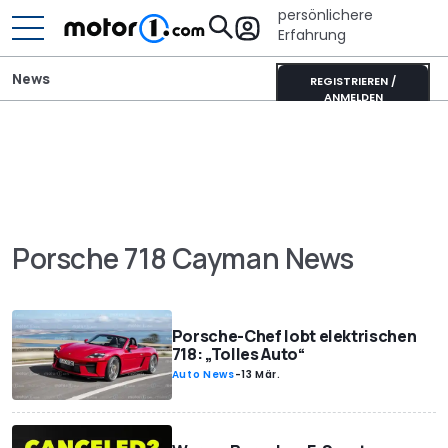
persönlichere
Erfahrung
News
REGISTRIEREN /
ANMELDEN
Porsche 718 Cayman News
Porsche-Chef lobt elektrischen
718: „Tolles Auto“
Auto News
-
13 Mär.