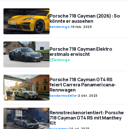
Porsche 718 Cayman (2026): So
könnte er aussehen
Renderings
-
10 Feb. 2025
Porsche 718 Cayman Elektro
erstmals erwischt
Erlkönige
Porsche 718 Cayman GT4 RS
feiert Carrera Panamericana-
Rennwagen
Sondermodelle
-
2 Okt. 2023
Rennstreckenorientiert: Porsche
718 Cayman GT4 RS mit Manthey
Kit
Auto News
-
14 Jul. 2023