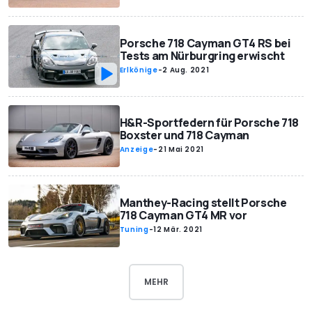
Porsche 718 Cayman GT4 RS bei
Tests am Nürburgring erwischt
Erlkönige
-
2 Aug. 2021
H&R-Sportfedern für Porsche 718
Boxster und 718 Cayman
Anzeige
-
21 Mai 2021
Manthey-Racing stellt Porsche
718 Cayman GT4 MR vor
Tuning
-
12 Mär. 2021
MEHR