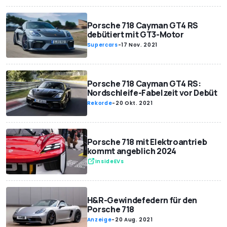
Porsche 718 Cayman GT4 RS
debütiert mit GT3-Motor
Supercars
-
17 Nov. 2021
Porsche 718 Cayman GT4 RS:
Nordschleife-Fabelzeit vor Debüt
Rekorde
-
20 Okt. 2021
Porsche 718 mit Elektroantrieb
kommt angeblich 2024
InsideEVs
H&R-Gewindefedern für den
Porsche 718
Anzeige
-
20 Aug. 2021