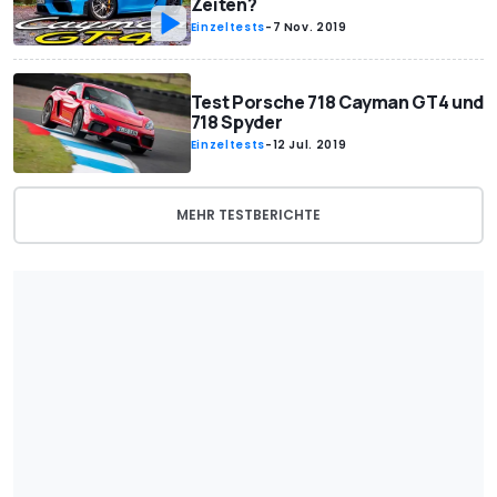
Zeiten?
Einzeltests
-
7 Nov. 2019
Test Porsche 718 Cayman GT4 und
718 Spyder
Einzeltests
-
12 Jul. 2019
MEHR TESTBERICHTE