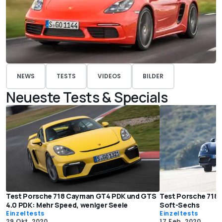
NEWS
TESTS
VIDEOS
BILDER
Neueste Tests & Specials
Test Porsche 718 Cayman GT4 PDK und GTS
Test Porsche 718
4.0 PDK: Mehr Speed, weniger Seele
Soft-Sechs
Einzeltests
Einzeltests
29 Okt. 2020
17 Feb. 2020