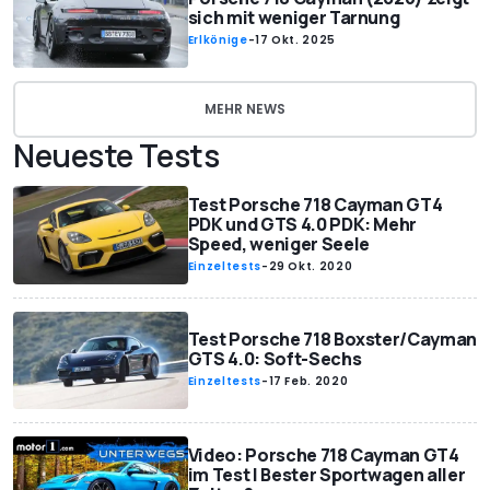
sich mit weniger Tarnung
Erlkönige
-
17 Okt. 2025
MEHR NEWS
Neueste Tests
Test Porsche 718 Cayman GT4
PDK und GTS 4.0 PDK: Mehr
Speed, weniger Seele
Einzeltests
-
29 Okt. 2020
Test Porsche 718 Boxster/Cayman
GTS 4.0: Soft-Sechs
Einzeltests
-
17 Feb. 2020
Video: Porsche 718 Cayman GT4
im Test | Bester Sportwagen aller