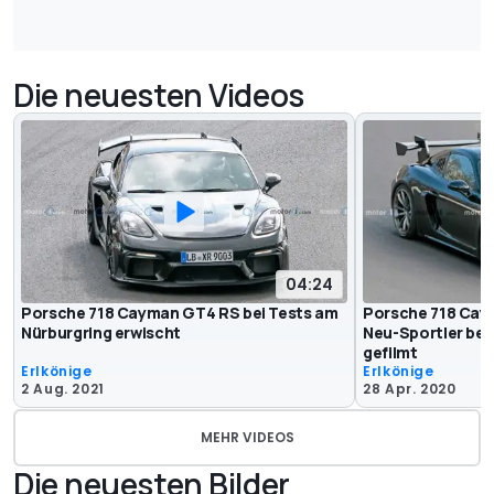
Die neuesten Videos
04:24
Porsche 718 Cayman GT4 RS bei Tests am
Porsche 718 Cay
Nürburgring erwischt
Neu-Sportler bei
gefilmt
Erlkönige
Erlkönige
2 Aug. 2021
28 Apr. 2020
MEHR VIDEOS
Die neuesten Bilder