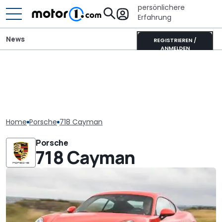
persönlichere
Erfahrung
News
REGISTRIEREN /
ANMELDEN
Home
Porsche
718 Cayman
Porsche
718 Cayman