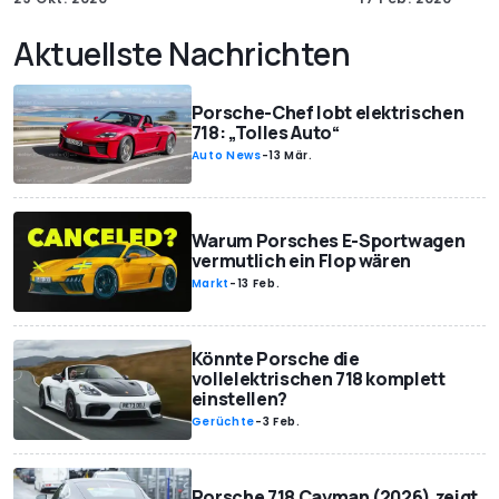
Aktuellste Nachrichten
Porsche-Chef lobt elektrischen
718: „Tolles Auto“
Auto News
-
13 Mär.
Warum Porsches E-Sportwagen
vermutlich ein Flop wären
Markt
-
13 Feb.
Könnte Porsche die
vollelektrischen 718 komplett
einstellen?
Gerüchte
-
3 Feb.
Porsche 718 Cayman (2026) zeigt