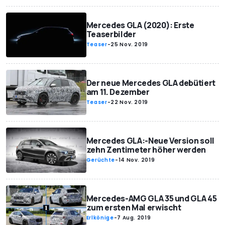
Mercedes GLA (2020): Erste
Teaserbilder
Teaser
-
25 Nov. 2019
Der neue Mercedes GLA debütiert
am 11. Dezember
Teaser
-
22 Nov. 2019
Mercedes GLA:-Neue Version soll
zehn Zentimeter höher werden
Gerüchte
-
14 Nov. 2019
Mercedes-AMG GLA 35 und GLA 45
zum ersten Mal erwischt
Erlkönige
-
7 Aug. 2019