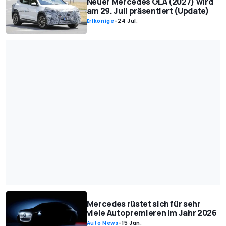
Neuer Mercedes GLA (2027) wird
am 29. Juli präsentiert (Update)
Erlkönige
-
24 Jul.
Mercedes rüstet sich für sehr
viele Autopremieren im Jahr 2026
Auto News
-
15 Jan.