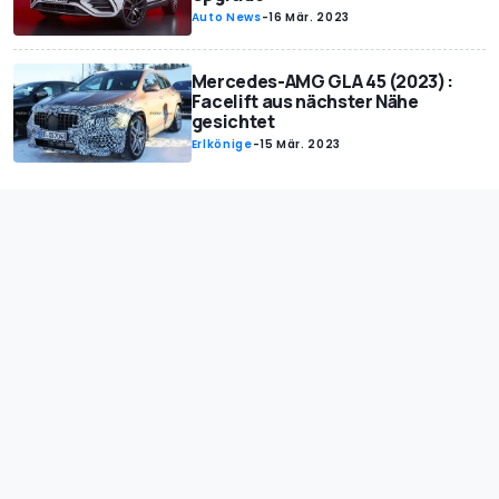
Auto News
-
16 Mär. 2023
Mercedes-AMG GLA 45 (2023):
Facelift aus nächster Nähe
gesichtet
Erlkönige
-
15 Mär. 2023