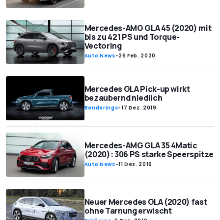
Mercedes-AMG GLA 45 (2020) mit
bis zu 421 PS und Torque-
Vectoring
Auto News
-
26 Feb. 2020
Mercedes GLA Pick-up wirkt
bezaubernd niedlich
Renderings
-
17 Dez. 2019
Mercedes-AMG GLA 35 4Matic
(2020): 306 PS starke Speerspitze
Auto News
-
11 Dez. 2019
Neuer Mercedes GLA (2020) fast
ohne Tarnung erwischt