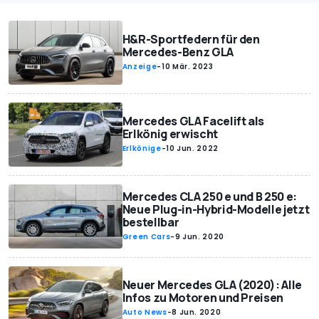
H&R-Sportfedern für den
Mercedes-Benz GLA
Anzeige
-
10 Mär. 2023
Mercedes GLA Facelift als
Erlkönig erwischt
Erlkönige
-
10 Jun. 2022
Mercedes CLA 250 e und B 250 e:
Neue Plug-in-Hybrid-Modelle jetzt
bestellbar
Green Cars
-
9 Jun. 2020
Neuer Mercedes GLA (2020): Alle
Infos zu Motoren und Preisen
Auto News
-
8 Jun. 2020