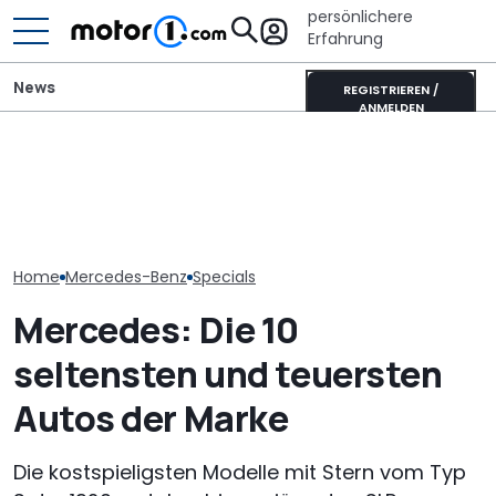
persönlichere
Erfahrung
News
REGISTRIEREN /
ANMELDEN
Elektrisches Mercedes-
AMG GT 53 4-Türer
Veloce Aperion: Irrer
Laika Kreos H 
Coupé hat
Zweitakt-Achtzylinder
will der neue 
„authentischen“
mit 280 PS
Integrierte p
Sechszylinder-Sound
Home
Mercedes-Benz
Specials
Mercedes: Die 10
seltensten und teuersten
Autos der Marke
Die kostspieligsten Modelle mit Stern vom Typ