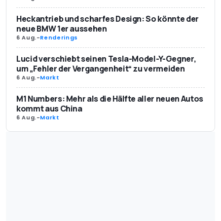
Heckantrieb und scharfes Design: So könnte der
neue BMW 1er aussehen
6 Aug.
-
Renderings
Lucid verschiebt seinen Tesla-Model-Y-Gegner,
um „Fehler der Vergangenheit“ zu vermeiden
6 Aug.
-
Markt
M1 Numbers: Mehr als die Hälfte aller neuen Autos
kommt aus China
6 Aug.
-
Markt