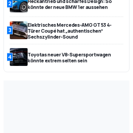
Heckantrieb und scharfes Design: So
2
könnte der neue BMW 1er aussehen
Elektrisches Mercedes-AMG GT 53 4-
3
Türer Coupé hat „authentischen“
Sechszylinder-Sound
Toyotas neuer V8-Supersportwagen
4
könnte extrem selten sein