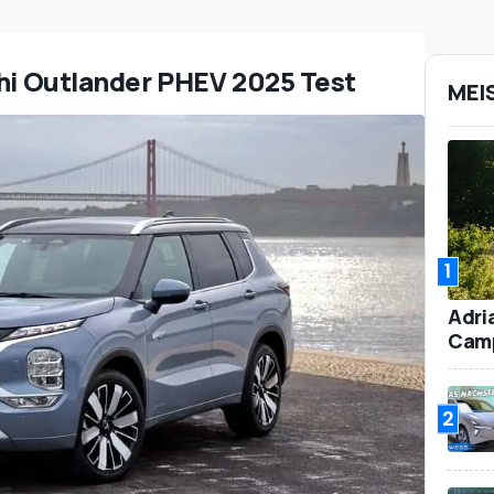
shi Outlander PHEV 2025 Test
MEI
1
Adri
Camp
2