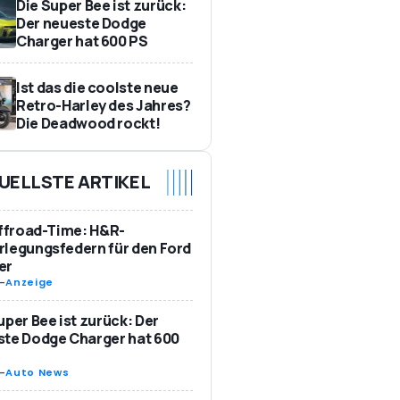
Die Super Bee ist zurück:
Der neueste Dodge
Charger hat 600 PS
Ist das die coolste neue
Retro-Harley des Jahres?
Die Deadwood rockt!
UELLSTE ARTIKEL
Offroad-Time: H&R-
legungsfedern für den Ford
er
-
Anzeige
uper Bee ist zurück: Der
te Dodge Charger hat 600
-
Auto News