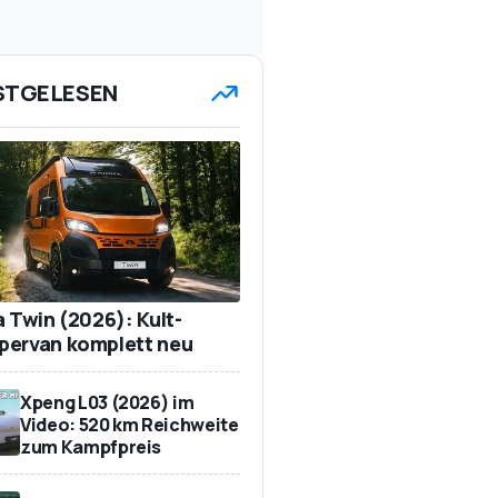
STGELESEN
a Twin (2026): Kult-
ervan komplett neu
Xpeng L03 (2026) im
Video: 520 km Reichweite
zum Kampfpreis