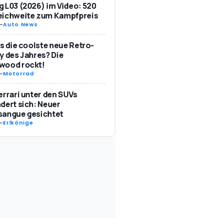
 L03 (2026) im Video: 520
eichweite zum Kampfpreis
-
Auto News
as die coolste neue Retro-
y des Jahres? Die
wood rockt!
-
Motorrad
errari unter den SUVs
dert sich: Neuer
sangue gesichtet
-
Erlkönige