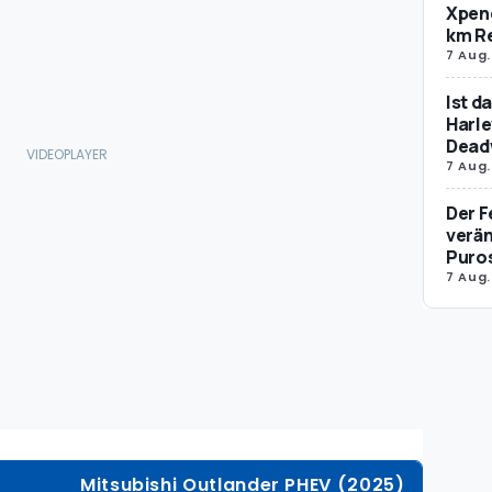
Xpeng
km R
7 Aug.
Ist d
Harle
Dead
7 Aug.
Der F
verän
Puro
7 Aug.
Mitsubishi Outlander PHEV (2025)