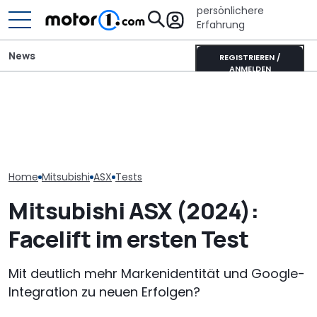
persönlichere
Erfahrung
News
REGISTRIEREN /
ANMELDEN
Satte Rabatte für
M1 Numbers: Mehr als die
Mitsubishi Ecl
Ehrenamtler bei
Hälfte aller neuen Autos
(2026) im Test
Mitsubishi
kommt aus China
bessere Sceni
Home
Mitsubishi
ASX
Tests
Mitsubishi ASX (2024):
Facelift im ersten Test
Mit deutlich mehr Markenidentität und Google-
Integration zu neuen Erfolgen?