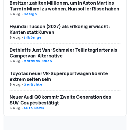
Besitzer zahlten Millionen, um in Aston Martins
Turm in Miami zu wohnen. Nun soll er Risse haben
5 Aug.
-
Design
Hyundai Tucson (2027) als Erlkönig erwischt:
Kanten statt Kurven
5 Aug.
-
Erlkönige
Dethleffs Just Van: Schmaler Teilintegrierter als
Campervan-Alternative
5 Aug.
-
Caravan Salon
Toyotas neuer V8-Supersportwagen könnte
extrem selten sein
5 Aug.
-
Gerüchte
Neuer Audi Q8 kommt: Zweite Generation des
SUV-Coupés bestätigt
5 Aug.
-
Auto News