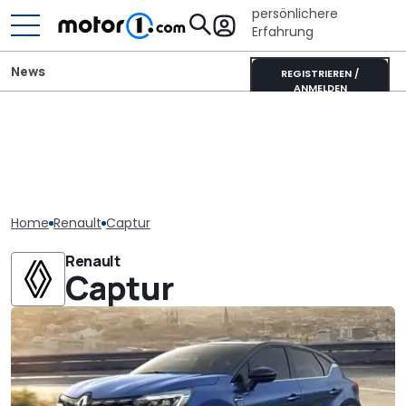
persönlichere
Erfahrung
News
REGISTRIEREN /
ANMELDEN
Home
Renault
Captur
Renault
Captur