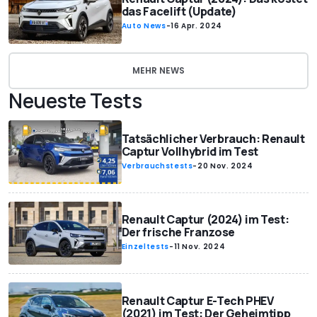
das Facelift (Update)
Auto News
-
16 Apr. 2024
MEHR NEWS
Neueste Tests
Tatsächlicher Verbrauch: Renault
Captur Vollhybrid im Test
Verbrauchstests
-
20 Nov. 2024
Renault Captur (2024) im Test:
Der frische Franzose
Einzeltests
-
11 Nov. 2024
Renault Captur E-Tech PHEV
(2021) im Test: Der Geheimtipp