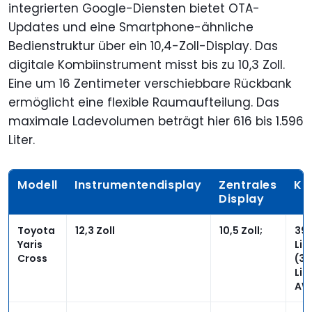
integrierten Google-Diensten bietet OTA-
Updates und eine Smartphone-ähnliche
Bedienstruktur über ein 10,4-Zoll-Display. Das
digitale Kombiinstrument misst bis zu 10,3 Zoll.
Eine um 16 Zentimeter verschiebbare Rückbank
ermöglicht eine flexible Raumaufteilung. Das
maximale Ladevolumen beträgt hier 616 bis 1.596
Liter.
Modell
Instrumentendisplay
Zentrales
Ko
Display
Toyota
12,3 Zoll
10,5 Zoll;
397
Yaris
Lit
Cross
(32
Lit
AW