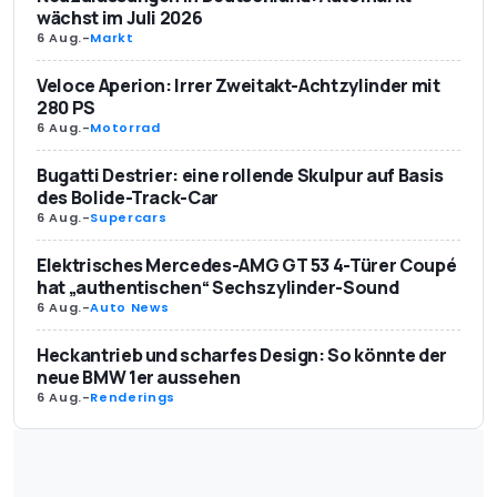
wächst im Juli 2026
6 Aug.
-
Markt
Veloce Aperion: Irrer Zweitakt-Achtzylinder mit
280 PS
6 Aug.
-
Motorrad
Bugatti Destrier: eine rollende Skulpur auf Basis
des Bolide-Track-Car
6 Aug.
-
Supercars
Elektrisches Mercedes-AMG GT 53 4-Türer Coupé
hat „authentischen“ Sechszylinder-Sound
6 Aug.
-
Auto News
Heckantrieb und scharfes Design: So könnte der
neue BMW 1er aussehen
6 Aug.
-
Renderings