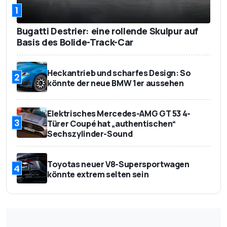
1
Bugatti Destrier: eine rollende Skulpur auf
Basis des Bolide-Track-Car
Heckantrieb und scharfes Design: So
2
könnte der neue BMW 1er aussehen
Elektrisches Mercedes-AMG GT 53 4-
3
Türer Coupé hat „authentischen“
Sechszylinder-Sound
Toyotas neuer V8-Supersportwagen
4
könnte extrem selten sein