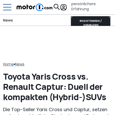
persönlichere
Erfahrung
News
REGISTRIEREN /
ANMELDEN
Toyota GR GT 
Toyotas neuer V8-
Adria Twin (2026): Kult-
Track Pack no
Supersportwagen könnte
Campervan komplett
extremer? Un
extrem selten sein
neu
Rendering
Home
News
Toyota Yaris Cross vs.
Renault Captur: Duell der
kompakten (Hybrid-)SUVs
Die Top-Seller Yaris Cross und Captur, setzen