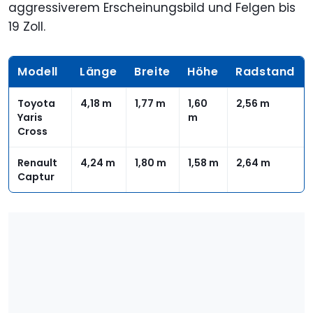
aggressiverem Erscheinungsbild und Felgen bis
19 Zoll.
Modell
Länge
Breite
Höhe
Radstand
Toyota
4,18 m
1,77 m
1,60
2,56 m
Yaris
m
Cross
Renault
4,24 m
1,80 m
1,58 m
2,64 m
Captur