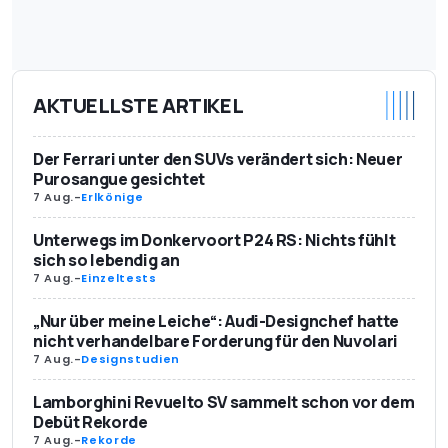
AKTUELLSTE ARTIKEL
Der Ferrari unter den SUVs verändert sich: Neuer
Purosangue gesichtet
7 Aug.
-
Erlkönige
Unterwegs im Donkervoort P24 RS: Nichts fühlt
sich so lebendig an
7 Aug.
-
Einzeltests
„Nur über meine Leiche“: Audi-Designchef hatte
nicht verhandelbare Forderung für den Nuvolari
7 Aug.
-
Designstudien
Lamborghini Revuelto SV sammelt schon vor dem
Debüt Rekorde
7 Aug.
-
Rekorde