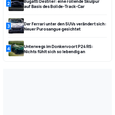
Bugatti Destrier: eine rollende Skulpur
2
auf Basis des Bolide-Track-Car
Der Ferrari unter den SUVs verändert sich:
3
Neuer Purosangue gesichtet
Unterwegs im Donkervoort P24 RS:
4
Nichts fühlt sich so lebendig an