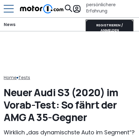
persönlichere
Erfahrung
News
REGISTRIEREN /
ANMELDEN
„Nur über meine Leiche“:
Der Ferrari unter den
Audi-Designchef hatte
SUVs verändert sich:
Neuer Audi Q
nicht verhandelbare
Neuer Purosangue
Zweite Genera
Forderung für den
gesichtet
SUV-Coupés b
Nuvolari
Home
Tests
Neuer Audi S3 (2020) im
Vorab-Test: So fährt der
AMG A 35-Gegner
Wirklich „das dynamischste Auto im Segment“?