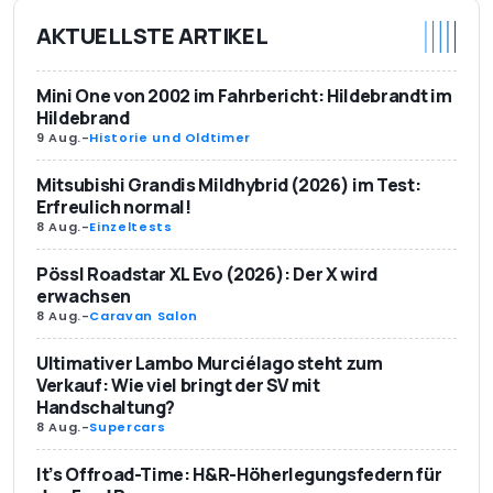
AKTUELLSTE ARTIKEL
Mini One von 2002 im Fahrbericht: Hildebrandt im
Hildebrand
9 Aug.
-
Historie und Oldtimer
Mitsubishi Grandis Mildhybrid (2026) im Test:
Erfreulich normal!
8 Aug.
-
Einzeltests
Pössl Roadstar XL Evo (2026): Der X wird
erwachsen
8 Aug.
-
Caravan Salon
Ultimativer Lambo Murciélago steht zum
Verkauf: Wie viel bringt der SV mit
Handschaltung?
8 Aug.
-
Supercars
It’s Offroad-Time: H&R-Höherlegungsfedern für