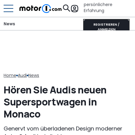
persönlichere
Erfahrung
News
REGISTRIEREN /
ANMELDEN
„Nur über meine Leiche“:
Audi-Designchef hatte
Mini One von 2002 im
Neuer Audi Q
nicht verhandelbare
Fahrbericht: Hildebrandt
Zweite Genera
Forderung für den
im Hildebrand
SUV-Coupés b
Nuvolari
Home
Audi
News
Hören Sie Audis neuen
Supersportwagen in
Monaco
Genervt vom überladenen Design moderner