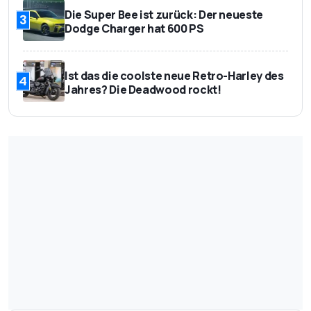
Die Super Bee ist zurück: Der neueste
3
Dodge Charger hat 600 PS
Ist das die coolste neue Retro-Harley des
4
Jahres? Die Deadwood rockt!