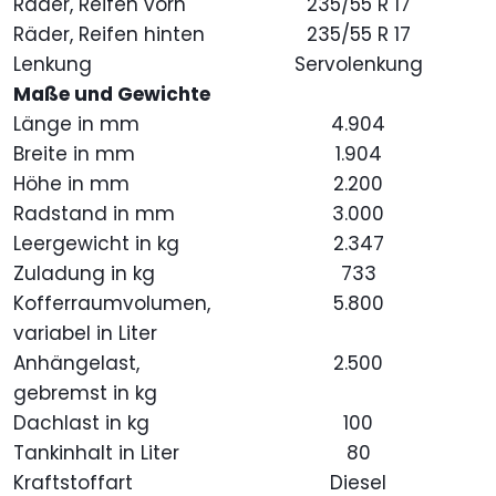
Räder, Reifen vorn
235/55 R 17
Räder, Reifen hinten
235/55 R 17
Lenkung
Servolenkung
Maße und Gewichte
Länge in mm
4.904
Breite in mm
1.904
Höhe in mm
2.200
Radstand in mm
3.000
Leergewicht in kg
2.347
Zuladung in kg
733
Kofferraumvolumen,
5.800
variabel in Liter
Anhängelast,
2.500
gebremst in kg
Dachlast in kg
100
Tankinhalt in Liter
80
Kraftstoffart
Diesel