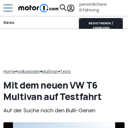
persönlichere
Erfahrung
News
REGISTRIEREN /
ANMELDEN
GWM Ora 5 vs. VW T-Roc:
Toyota Corolla Touring
VW Golf GTI Ed
China-Neuling gegen
Sports (2026) im Test:
Werksabholung
Kompakt-Platzhirsch
Alles Taxi oder was?
Autostadt im 
Home
Volkswagen
Multivan
Tests
Mit dem neuen VW T6
Multivan auf Testfahrt
Auf der Suche nach den Bulli-Genen