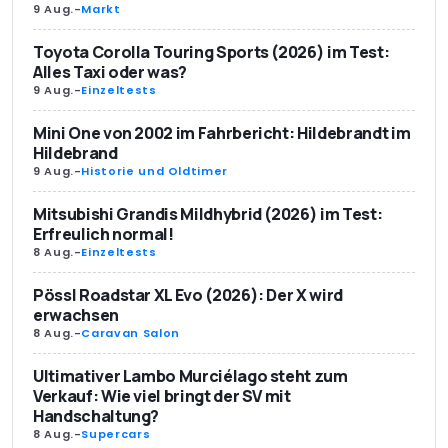
9 Aug.
-
Markt
Toyota Corolla Touring Sports (2026) im Test:
Alles Taxi oder was?
9 Aug.
-
Einzeltests
Mini One von 2002 im Fahrbericht: Hildebrandt im
Hildebrand
9 Aug.
-
Historie und Oldtimer
Mitsubishi Grandis Mildhybrid (2026) im Test:
Erfreulich normal!
8 Aug.
-
Einzeltests
Pössl Roadstar XL Evo (2026): Der X wird
erwachsen
8 Aug.
-
Caravan Salon
Ultimativer Lambo Murciélago steht zum
Verkauf: Wie viel bringt der SV mit
Handschaltung?
8 Aug.
-
Supercars