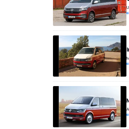
U
E
M
E
A
E