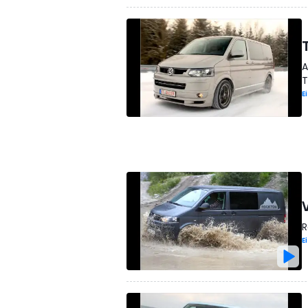
A
T
E
R
E