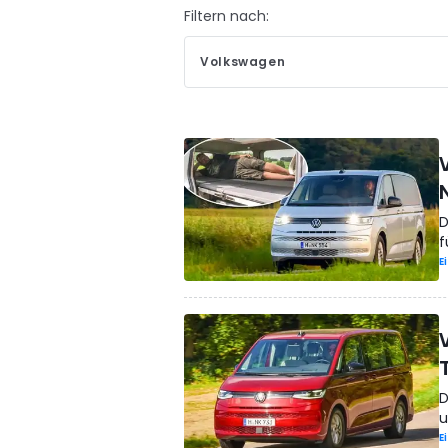
Filtern nach:
Volkswagen
D
f
E
D
u
E