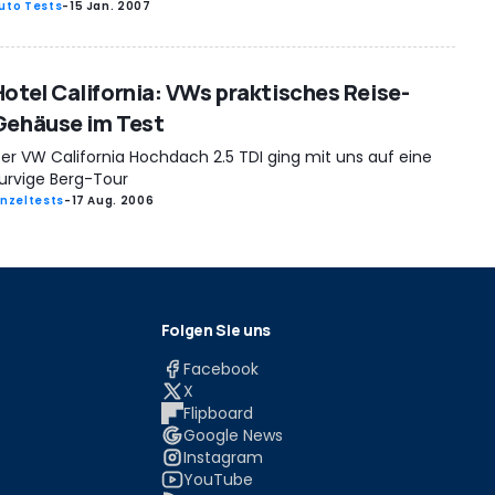
uto Tests
-
15 Jan. 2007
Hotel California: VWs praktisches Reise-
Gehäuse im Test
er VW California Hochdach 2.5 TDI ging mit uns auf eine
urvige Berg-Tour
inzeltests
-
17 Aug. 2006
Folgen Sie uns
Facebook
X
Flipboard
Google News
Instagram
YouTube