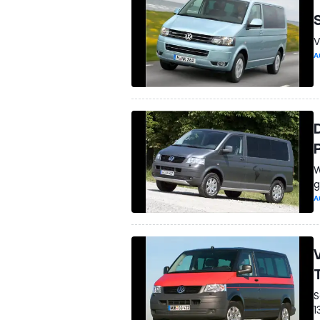
V
A
W
g
A
S
1