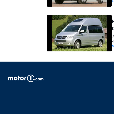
A
D
k
E