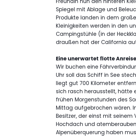
Freundin nun den hinteren Kle
Spiegel mit Ablage und Beleu
Produkte landen in dem große
Kleinigkeiten werden in den un
Campingstühle (in der Heckkla
draußen hat der California au
Eine unerwartet flotte Anreis
Wir buchen eine Fährverbindu
Uhr soll das Schiff in See ste
liegt gut 700 Kilometer entfe
sich rasch herausstellt, hätte 
frühen Morgenstunden des So
Mittag aufgebrochen wären. I
Besitzer, der einst mit seinem
Hochdach und atemberaubende
Alpenüberquerung haben muss