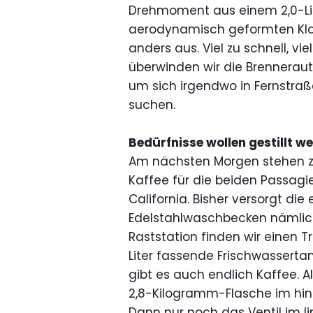
Drehmoment aus einem 2,0-Lit
aerodynamisch geformten Kla
anders aus. Viel zu schnell, vi
überwinden wir die Brennerautob
um sich irgendwo in Fernstraß
suchen.
Bedürfnisse wollen gestillt w
Am nächsten Morgen stehen zw
Kaffee für die beiden Passagie
California. Bisher versorgt di
Edelstahlwaschbecken nämlich 
Raststation finden wir einen T
Liter fassende Frischwassertan
gibt es auch endlich Kaffee. A
2,8-Kilogramm-Flasche im hin
Dann nur noch das Ventil im 