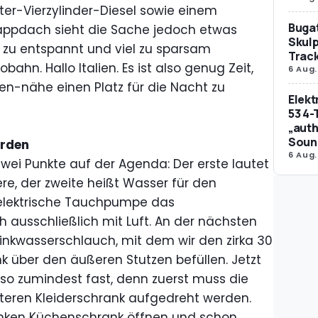
er-Vierzylinder-Diesel sowie einem
Bugat
ppdach sieht die Sache jedoch etwas
Skulp
el zu entspannt und viel zu sparsam
Trac
ahn. Hallo Italien. Es ist also genug Zeit,
6 Aug.
en-nähe einen Platz für die Nacht zu
Elek
53 4-
„auth
Soun
erden
6 Aug.
ei Punkte auf der Agenda: Der erste lautet
re, der zweite heißt Wasser für den
e elektrische Tauchpumpe das
ausschließlich mit Luft. An der nächsten
rinkwasserschlauch, mit dem wir den zirka 30
k über den äußeren Stutzen befüllen. Jetzt
lso zumindest fast, denn zuerst muss die
teren Kleiderschrank aufgedreht werden.
linken Küchenschrank öffnen und schon