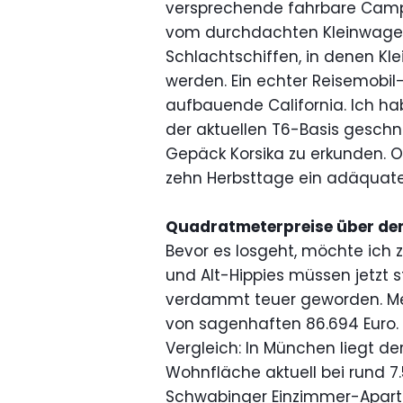
versprechende fahrbare Campi
vom durchdachten Kleinwagen 
Schlachtschiffen, in denen Kl
werden. Ein echter Reisemobil-
aufbauende California. Ich hab
der aktuellen T6-Basis geschn
Gepäck Korsika zu erkunden. 
zehn Herbsttage ein adäquat
Quadratmeterpreise über de
Bevor es losgeht, möchte ich zu
und Alt-Hippies müssen jetzt st
verdammt teuer geworden. Mei
von sagenhaften 86.694 Euro.
Vergleich: In München liegt d
Wohnfläche aktuell bei rund 7
Schwabinger Einzimmer-Aparte