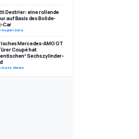
ti Destrier: eine rollende
ur auf Basis des Bolide-
k-Car
-
Supercars
trisches Mercedes-AMG GT
Türer Coupé hat
entischen“ Sechszylinder-
d
-
Auto News