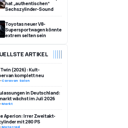
hat „authentischen“
Sechszylinder-Sound
Toyotas neuer V8-
Supersportwagen könnte
extrem selten sein
UELLSTE ARTIKEL
 Twin (2026): Kult-
ervan komplett neu
-
Caravan Salon
ulassungen in Deutschland:
arkt wächst im Juli 2026
-
Markt
e Aperion: Irrer Zweitakt-
ylinder mit 280 PS
-
Motorrad