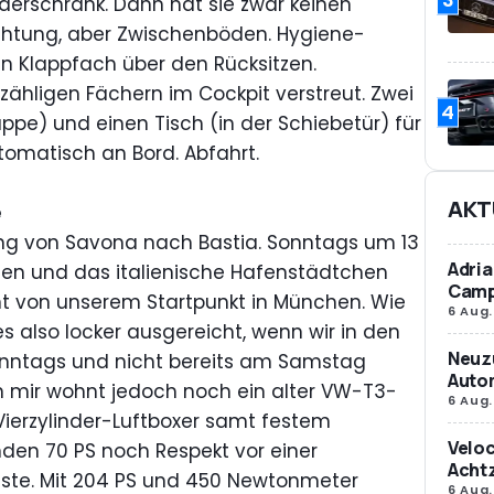
iderschrank. Dann hat sie zwar keinen
chtung, aber Zwischenböden. Hygiene-
n Klappfach über den Rücksitzen.
zähligen Fächern im Cockpit verstreut. Zwei
4
ppe) und einen Tisch (in der Schiebetür) für
tomatisch an Bord. Abfahrt.
AKT
e
ng von Savona nach Bastia. Sonntags um 13
Adria
chen und das italienische Hafenstädtchen
Camp
rnt von unserem Startpunkt in München. Wie
6 Aug.
es also locker ausgereicht, wenn wir in den
Neuz
nntags und nicht bereits am Samstag
Autom
n mir wohnt jedoch noch ein alter VW-T3-
6 Aug.
 Vierzylinder-Luftboxer samt festem
Veloc
n 70 PS noch Respekt vor einer
Achtz
te. Mit 204 PS und 450 Newtonmeter
6 Aug.