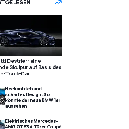
STGELESEN
ti Destrier: eine
ende Skulpur auf Basis des
de-Track-Car
Heckantrieb und
scharfes Design: So
könnte der neue BMW 1er
aussehen
Elektrisches Mercedes-
AMG GT 53 4-Türer Coupé