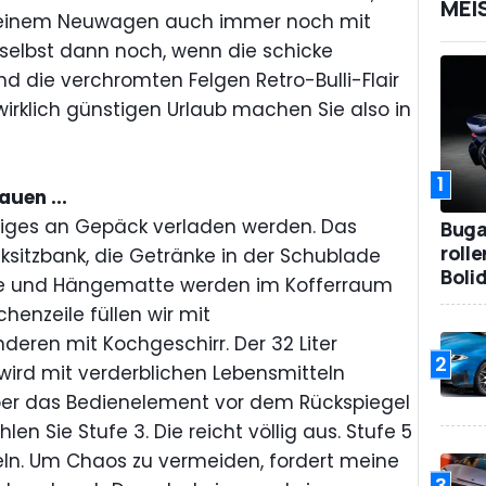
MEI
o einem Neuwagen auch immer noch mit
 selbst dann noch, wenn die schicke
d die verchromten Felgen Retro-Bulli-Flair
irklich günstigen Urlaub machen Sie also in
1
auen ...
niges an Gepäck verladen werden. Das
Bugat
roll
ksitzbank, die Getränke in der Schublade
Boli
Spiele und Hängematte werden im Kofferraum
henzeile füllen wir mit
eren mit Kochgeschirr. Der 32 Liter
2
wird mit verderblichen Lebensmitteln
ber das Bedienelement vor dem Rückspiegel
len Sie Stufe 3. Die reicht völlig aus. Stufe 5
beln. Um Chaos zu vermeiden, fordert meine
3