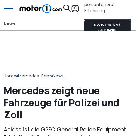
persönlichere
Erfahrung
News
REGISTRIEREN /
ANMELDEN
Elektrisches Mercedes-
AMG GT 53 4-Türer
It’s Offroad-Time: H&R-
Laika Kreos H 
Coupé hat
Höherlegungsfedern für
will der neue 
„authentischen“
den Ford Ranger
Integrierte p
Sechszylinder-Sound
Home
Mercedes-Benz
News
Mercedes zeigt neue
Fahrzeuge für Polizei und
Zoll
Anlass ist die GPEC General Police Equipment