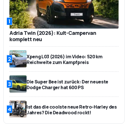
1
Adria Twin (2026): Kult-Campervan
komplett neu
Xpeng L03 (2026) im Video: 520 km
2
Reichweite zum Kampfpreis
Die Super Bee ist zurück: Der neueste
3
Dodge Charger hat 600 PS
Ist das die coolste neue Retro-Harley des
4
Jahres? Die Deadwood rockt!