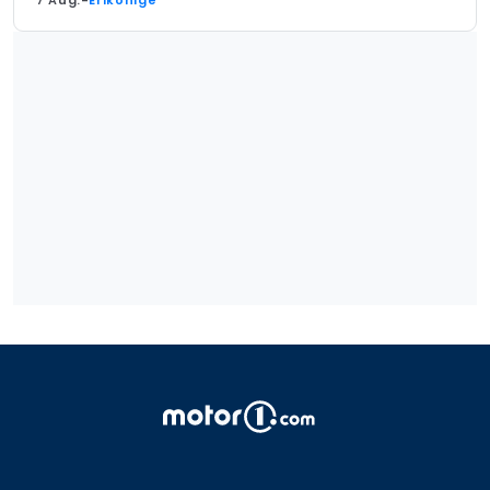
7 Aug.
-
Erlkönige