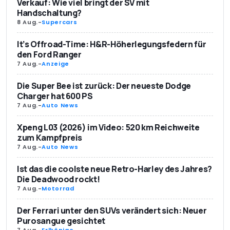
Verkauf: Wie viel bringt der SV mit
Handschaltung?
8 Aug.
-
Supercars
It’s Offroad-Time: H&R-Höherlegungsfedern für
den Ford Ranger
7 Aug.
-
Anzeige
Die Super Bee ist zurück: Der neueste Dodge
Charger hat 600 PS
7 Aug.
-
Auto News
Xpeng L03 (2026) im Video: 520 km Reichweite
zum Kampfpreis
7 Aug.
-
Auto News
Ist das die coolste neue Retro-Harley des Jahres?
Die Deadwood rockt!
7 Aug.
-
Motorrad
Der Ferrari unter den SUVs verändert sich: Neuer
Purosangue gesichtet