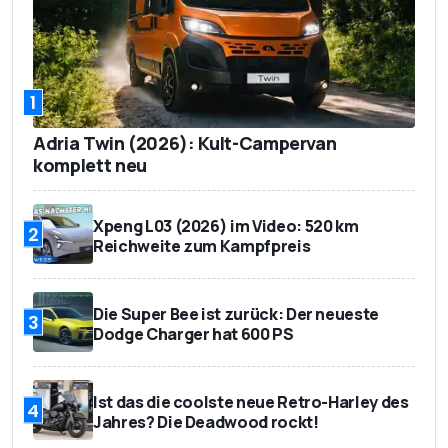
1
Adria Twin (2026): Kult-Campervan
komplett neu
Xpeng L03 (2026) im Video: 520 km
2
Reichweite zum Kampfpreis
Die Super Bee ist zurück: Der neueste
3
Dodge Charger hat 600 PS
Ist das die coolste neue Retro-Harley des
4
Jahres? Die Deadwood rockt!