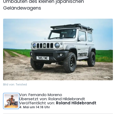
Umbauten des kleinen japanischen
Geländewagens
Bild von:
Twisted
Von
: Fernando Moreno
Übersetzt von
: Roland Hildebrandt
Veröffentlicht von
:
Roland Hildebrandt
4. Mai
um
14:16 Uhr