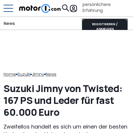
persönlichere
Erfahrung
News
REGISTRIEREN /
ANMELDEN
It’s Offroad-Time: H&R-
Pössl Roadstar XL Evo
Ferrari 12Clindr
Höherlegungsfedern für
(2026): Der X wird
Mehr Carbon, 
den Ford Ranger
erwachsen
Bodennähe vo
Home
Suzuki
Jimny
News
Suzuki Jimny von Twisted:
167 PS und Leder für fast
60.000 Euro
Zweifellos handelt es sich um einen der besten