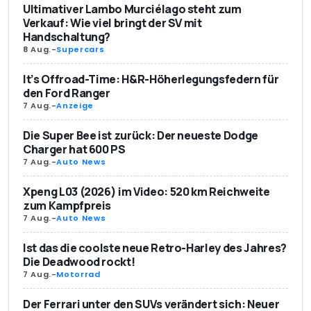
Ultimativer Lambo Murciélago steht zum
Verkauf: Wie viel bringt der SV mit
Handschaltung?
8 Aug.
-
Supercars
It’s Offroad-Time: H&R-Höherlegungsfedern für
den Ford Ranger
7 Aug.
-
Anzeige
Die Super Bee ist zurück: Der neueste Dodge
Charger hat 600 PS
7 Aug.
-
Auto News
Xpeng L03 (2026) im Video: 520 km Reichweite
zum Kampfpreis
7 Aug.
-
Auto News
Ist das die coolste neue Retro-Harley des Jahres?
Die Deadwood rockt!
7 Aug.
-
Motorrad
Der Ferrari unter den SUVs verändert sich: Neuer