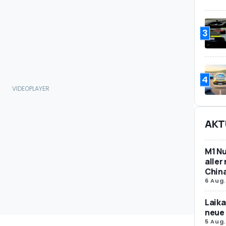
3
4
AKT
M1 Nu
aller
Chin
6 Aug.
Laika
neue 
5 Aug.