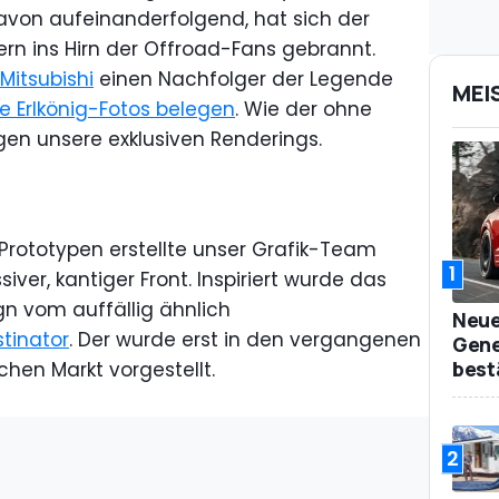
avon aufeinanderfolgend, hat sich der
rn ins Hirn der Offroad-Fans gebrannt.
Mitsubishi
einen Nachfolger der Legende
MEI
ge Erlkönig-Fotos belegen
. Wie der ohne
en unsere exklusiven Renderings.
 Prototypen erstellte unser Grafik-Team
1
er, kantiger Front. Inspiriert wurde das
 vom auffällig ähnlich
Neue
stinator
. Der wurde erst in den vergangenen
Gene
best
hen Markt vorgestellt.
2