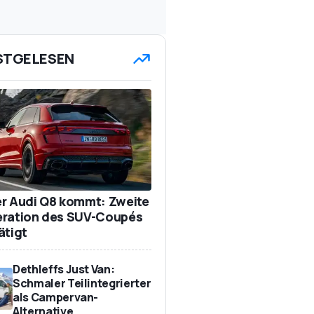
STGELESEN
r Audi Q8 kommt: Zweite
ration des SUV-Coupés
ätigt
Dethleffs Just Van:
Schmaler Teilintegrierter
als Campervan-
Alternative