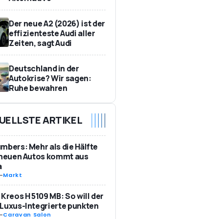
Der neue A2 (2026) ist der
effizienteste Audi aller
Zeiten, sagt Audi
Deutschland in der
Autokrise? Wir sagen:
Ruhe bewahren
UELLSTE ARTIKEL
mbers: Mehr als die Hälfte
 neuen Autos kommt aus
a
-
Markt
 Kreos H 5109 MB: So will der
Luxus-Integrierte punkten
-
Caravan Salon