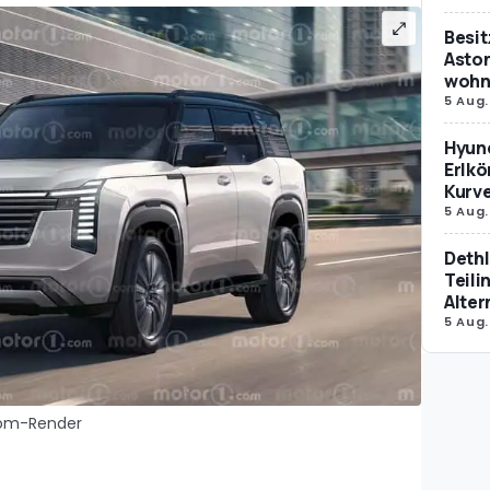
Besit
Aston
wohne
5 Aug.
Hyund
Erlkö
Kurv
5 Aug.
Dethl
Teili
Alter
5 Aug.
.com-Render