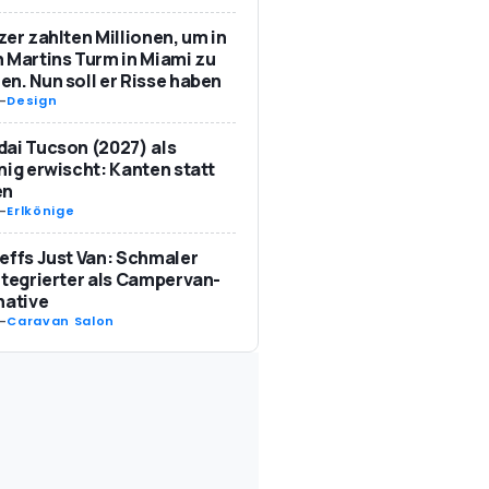
zer zahlten Millionen, um in
 Martins Turm in Miami zu
n. Nun soll er Risse haben
-
Design
ai Tucson (2027) als
nig erwischt: Kanten statt
en
-
Erlkönige
effs Just Van: Schmaler
ntegrierter als Campervan-
native
-
Caravan Salon