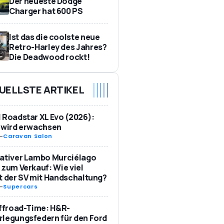
Der neueste Dodge
Charger hat 600 PS
Ist das die coolste neue
Retro-Harley des Jahres?
Die Deadwood rockt!
UELLSTE ARTIKEL
 Roadstar XL Evo (2026):
 wird erwachsen
-
Caravan Salon
ativer Lambo Murciélago
 zum Verkauf: Wie viel
t der SV mit Handschaltung?
-
Supercars
Offroad-Time: H&R-
legungsfedern für den Ford