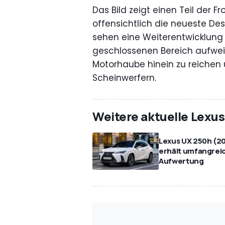
Das Bild zeigt einen Teil der F
offensichtlich die neueste D
sehen eine Weiterentwicklung d
geschlossenen Bereich aufweis
Motorhaube hinein zu reichen u
Scheinwerfern.
Weitere aktuelle Lexu
Lexus UX 250h (2
erhält umfangrei
Aufwertung