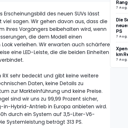
Rang
7 Aug.
s Erscheinungsbild des neuen SUVs lässt
Die S
t viel sagen. Wir gehen davon aus, dass die
neues
m ihres Vorgängers beibehalten wird, wenn
PS
esserungen, die dem Modell einen
7 Aug.
 Look verleihen. Wir erwarten auch schärfere
Xpeng
se eine LED-Leiste, die die beiden Einheiten
km R
verbindet.
7 Aug.
n RX sehr bedeckt und gibt keine weitere
echnischen Daten, keine Details zu
tum zur Markteinführung und keine Preise.
l sind wir uns zu 99,99 Prozent sicher,
-in-Hybrid-Antrieb in Europa anbieten wird.
50h durch ein System auf 3,5-Liter-V6-
Die Systemleistung beträgt 313 PS.