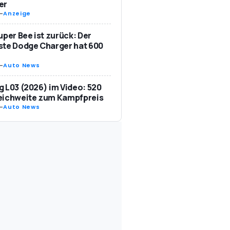
er
-
Anzeige
uper Bee ist zurück: Der
te Dodge Charger hat 600
-
Auto News
 L03 (2026) im Video: 520
eichweite zum Kampfpreis
-
Auto News