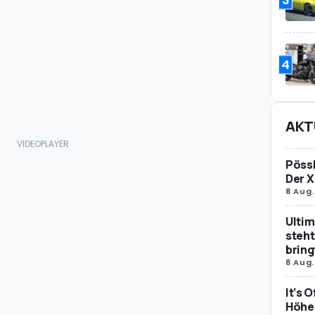
4
AKT
Pössl
Der X
8 Aug.
Ultim
steht
bring
8 Aug.
It’s 
Höher