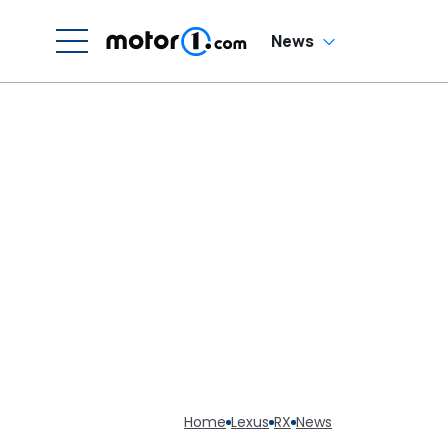
News
Home
Lexus
RX
News