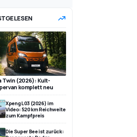
STGELESEN
a Twin (2026): Kult-
ervan komplett neu
Xpeng L03 (2026) im
Video: 520 km Reichweite
zum Kampfpreis
Die Super Bee ist zurück: