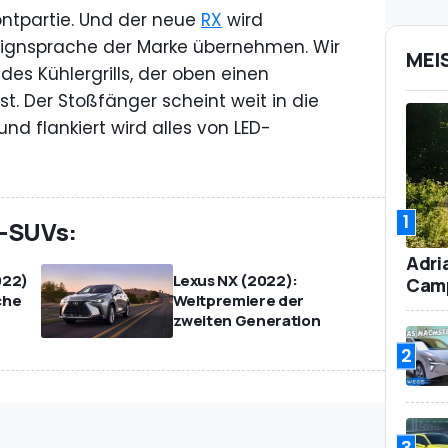
rontpartie. Und der neue
RX
wird
esignsprache der Marke übernehmen. Wir
MEI
es Kühlergrills, der oben einen
t. Der Stoßfänger scheint weit in die
nd flankiert wird alles von LED-
1
s-SUVs:
Adri
022)
Lexus NX (2022):
Camp
che
Weltpremiere der
zweiten Generation
2
3