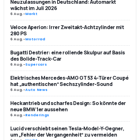
Neuzulassungen in Deutschland: Automarkt
wächst im Juli 2026
6 Aug.
-
Markt
Veloce Aperion: Irrer Zweitakt-Achtzylinder mit
280 PS
6 Aug.
-
Motorrad
Bugatti Destrier: eine rollende Skulpur auf Basis
des Bolide-Track-Car
6 Aug.
-
Supercars
Elektrisches Mercedes-AMG GT 53 4-Türer Coupé
hat „authentischen“ Sechszylinder-Sound
6 Aug.
-
Auto News
Heckantrieb und scharfes Design: So könnte der
neue BMW 1er aussehen
6 Aug.
-
Renderings
Lucid verschiebt seinen Tesla-Model-Y-Gegner,
um „Fehler der Vergangenheit“ zu vermeiden