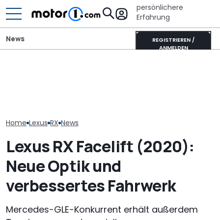
persönlichere
Erfahrung
News
REGISTRIEREN /
ANMELDEN
Autobauer müssen
langsamer machen,
Adria Twin (2026): Kult-
Der Lexus LFA 
bevor die Zuverlässigkeit
Campervan komplett
zurück, aber 
noch weiter sinkt
neu
Motor
Home
Lexus
RX
News
Lexus RX Facelift (2020):
Neue Optik und
verbessertes Fahrwerk
Mercedes-GLE-Konkurrent erhält außerdem