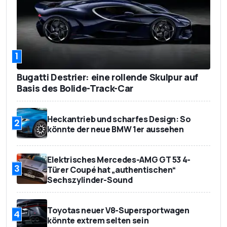
1
Bugatti Destrier: eine rollende Skulpur auf
Basis des Bolide-Track-Car
Heckantrieb und scharfes Design: So
2
könnte der neue BMW 1er aussehen
Elektrisches Mercedes-AMG GT 53 4-
3
Türer Coupé hat „authentischen“
Sechszylinder-Sound
Toyotas neuer V8-Supersportwagen
4
könnte extrem selten sein