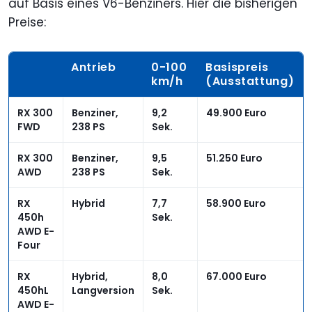
auf Basis eines V6-Benziners. Hier die bisherigen
Preise:
Antrieb
0-100
Basispreis
km/h
(Ausstattung)
RX 300
Benziner,
9,2
49.900 Euro
FWD
238 PS
Sek.
RX 300
Benziner,
9,5
51.250 Euro
AWD
238 PS
Sek.
RX
Hybrid
7,7
58.900 Euro
450h
Sek.
AWD E-
Four
RX
Hybrid,
8,0
67.000 Euro
450hL
Langversion
Sek.
AWD E-