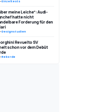
-
Einzeltests
über meine Leiche“: Audi-
nchef hatte nicht
ndelbare Forderung für den
ari
-
Designstudien
orghini Revuelto SV
elt schon vor dem Debüt
rde
-
Rekorde