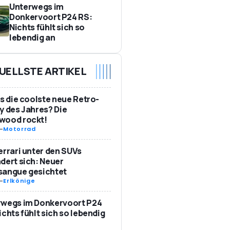
Unterwegs im
Donkervoort P24 RS:
Nichts fühlt sich so
lebendig an
UELLSTE ARTIKEL
as die coolste neue Retro-
y des Jahres? Die
wood rockt!
-
Motorrad
errari unter den SUVs
dert sich: Neuer
sangue gesichtet
-
Erlkönige
rwegs im Donkervoort P24
ichts fühlt sich so lebendig