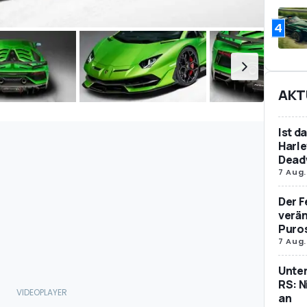
4
AKT
Ist d
Harle
Dead
7 Aug.
Der F
verän
Puro
7 Aug.
Unte
RS: N
an