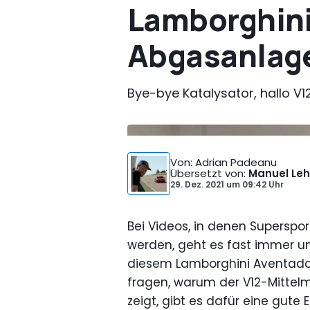
Lamborghini
Abgasanlage
Bye-bye Katalysator, hallo V12
Von
: Adrian Padeanu
Übersetzt von
:
Manuel Leh
29. Dez. 2021
um
09:42 Uhr
Bei Videos, in denen Supersp
werden, geht es fast immer um
diesem Lamborghini Aventador 
fragen, warum der V12-Mittelm
zeigt, gibt es dafür eine gute