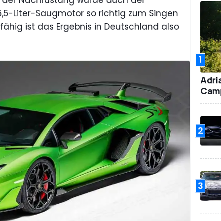
ei der Nachrüstung wurde auch der
6,5-Liter-Saugmotor so richtig zum Singen
fähig ist das Ergebnis in Deutschland also
1
Adri
Camp
2
3