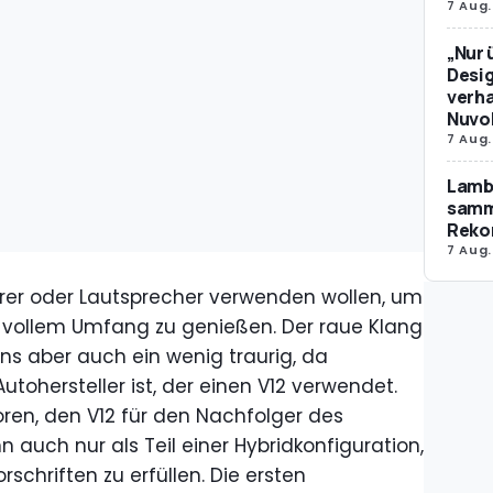
7 Aug.
„Nur 
Desig
verha
Nuvol
7 Aug.
Lamb
samm
Reko
7 Aug.
örer oder Lautsprecher verwenden wollen, um
in vollem Umfang zu genießen. Der raue Klang
s aber auch ein wenig traurig, da
Autohersteller ist, der einen V12 verwendet.
ren, den V12 für den Nachfolger des
 auch nur als Teil einer Hybridkonfiguration,
schriften zu erfüllen. Die ersten