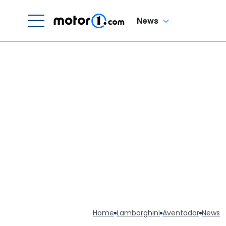
News
Home
Lamborghini
Aventador
News