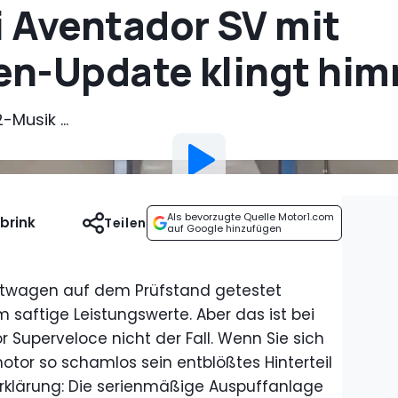
 Aventador SV mit
n-Update klingt him
-Musik ...
Als bevorzugte Quelle Motor1.com
brink
Teilen
auf Google hinzufügen
ortwagen auf dem Prüfstand getestet
 saftige Leistungswerte. Aber das ist bei
Superveloce nicht der Fall. Wenn Sie sich
otor so schamlos sein entblößtes Hinterteil
 Erklärung: Die serienmäßige Auspuffanlage