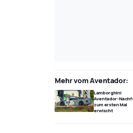
Mehr vom Aventador:
Lamborghini
Aventador-Nachf
zum ersten Mal
erwischt