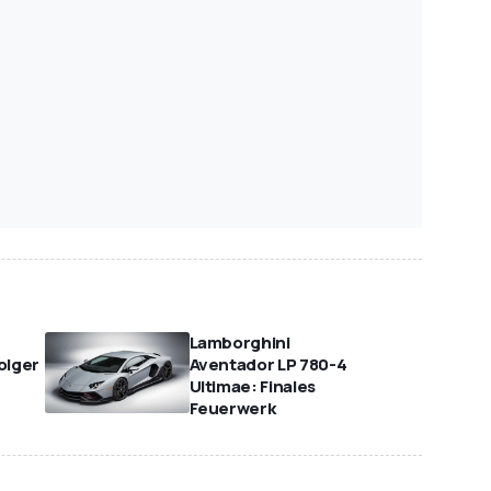
Lamborghini
olger
Aventador LP 780-4
Ultimae: Finales
Feuerwerk