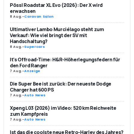
Pössl Roadstar XL Evo (2026): Der X wird
erwachsen
8 Aug.
-
Caravan Salon
Ultimativer Lambo Murciélago steht zum
Verkauf: Wie viel bringt der SV mit
Handschaltung?
8 Aug.
-
Supercars
It’s Offroad-Time: H&R-Höherlegungsfedern für
den Ford Ranger
7 Aug.
-
Anzeige
Die Super Bee ist zurück: Der neueste Dodge
Charger hat 600 PS
7 Aug.
-
Auto News
Xpeng L03 (2026) im Video: 520 km Reichweite
zum Kampfpreis
7 Aug.
-
Auto News
Ist das die coolste neue Retro-Harley des Jahres?