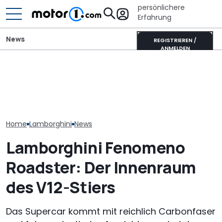
persönlichere
Erfahrung
News
REGISTRIEREN /
ANMELDEN
Ultimativer Lambo
Murciélago steht zum
Mitsubishi Grandis
Lamborghini R
Verkauf: Wie viel bringt
Mildhybrid (2026) im Test:
sammelt scho
der SV mit
Erfreulich normal!
Debüt Rekord
Handschaltung?
Home
Lamborghini
News
Lamborghini Fenomeno
Roadster: Der Innenraum
des V12-Stiers
Das Supercar kommt mit reichlich Carbonfaser