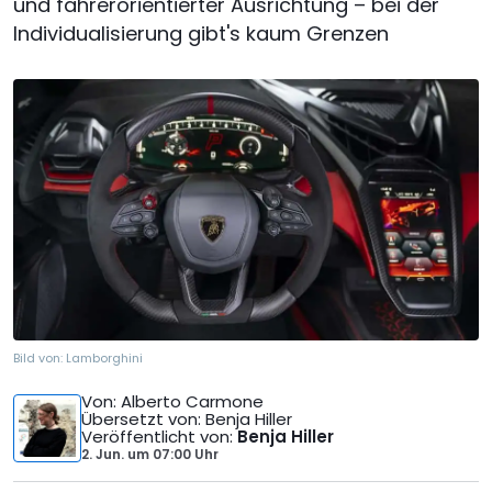
und fahrerorientierter Ausrichtung – bei der
Individualisierung gibt's kaum Grenzen
Bild von:
Lamborghini
Von
: Alberto Carmone
Übersetzt von
: Benja Hiller
Veröffentlicht von
:
Benja Hiller
2. Jun.
um
07:00 Uhr