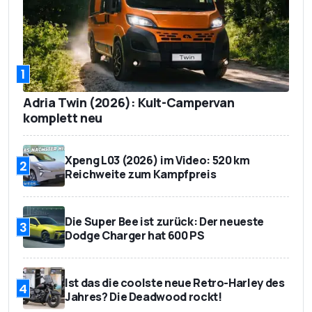
1
Adria Twin (2026): Kult-Campervan
komplett neu
Xpeng L03 (2026) im Video: 520 km
2
Reichweite zum Kampfpreis
Die Super Bee ist zurück: Der neueste
3
Dodge Charger hat 600 PS
Ist das die coolste neue Retro-Harley des
4
Jahres? Die Deadwood rockt!