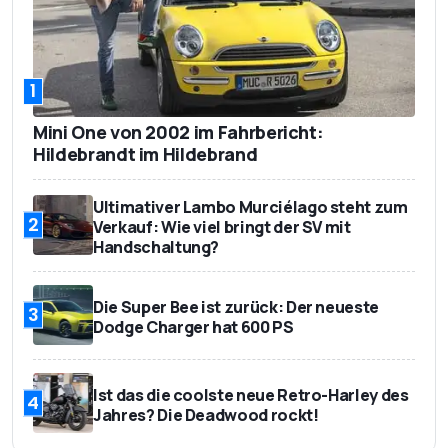
1
Mini One von 2002 im Fahrbericht:
Hildebrandt im Hildebrand
Ultimativer Lambo Murciélago steht zum
2
Verkauf: Wie viel bringt der SV mit
Handschaltung?
Die Super Bee ist zurück: Der neueste
3
Dodge Charger hat 600 PS
Ist das die coolste neue Retro-Harley des
4
Jahres? Die Deadwood rockt!