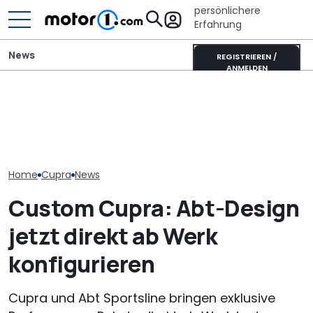
persönlichere
Erfahrung
News
REGISTRIEREN /
ANMELDEN
Volkswagen-Konzern:
Toyota Corolla Touring
Diese Baureih
Massiver Absatzverlust in
Sports (2026) im Test:
der Volkswag
China
Alles Taxi oder was?
bis 2030 strei
Home
Cupra
News
Custom Cupra: Abt-Design
jetzt direkt ab Werk
konfigurieren
Cupra und Abt Sportsline bringen exklusive