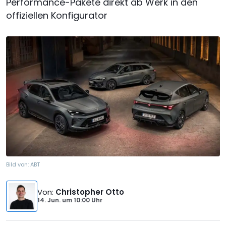
Performance-Pakete direkt ab Werk in den
offiziellen Konfigurator
Bild von:
ABT
Von
:
Christopher Otto
14. Jun.
um
10:00 Uhr