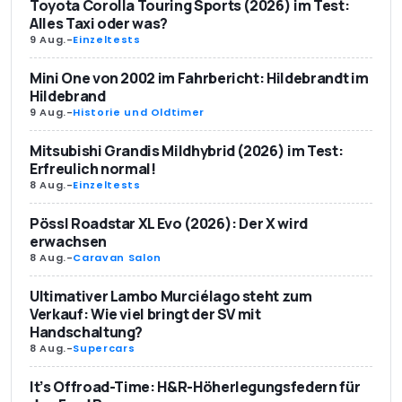
Toyota Corolla Touring Sports (2026) im Test:
Alles Taxi oder was?
9 Aug.
-
Einzeltests
Mini One von 2002 im Fahrbericht: Hildebrandt im
Hildebrand
9 Aug.
-
Historie und Oldtimer
Mitsubishi Grandis Mildhybrid (2026) im Test:
Erfreulich normal!
8 Aug.
-
Einzeltests
Pössl Roadstar XL Evo (2026): Der X wird
erwachsen
8 Aug.
-
Caravan Salon
Ultimativer Lambo Murciélago steht zum
Verkauf: Wie viel bringt der SV mit
Handschaltung?
8 Aug.
-
Supercars
It’s Offroad-Time: H&R-Höherlegungsfedern für