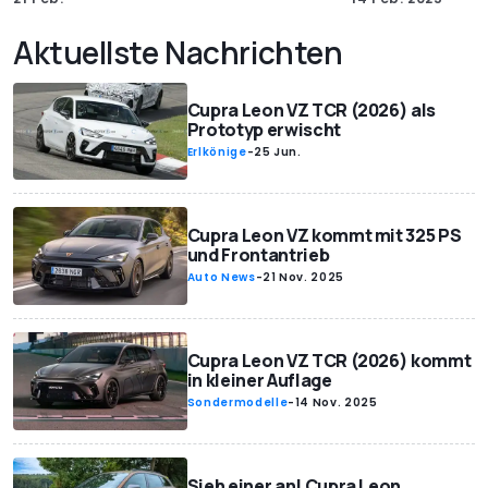
Aktuellste Nachrichten
Cupra Leon VZ TCR (2026) als
Prototyp erwischt
Erlkönige
-
25 Jun.
Cupra Leon VZ kommt mit 325 PS
und Frontantrieb
Auto News
-
21 Nov. 2025
Cupra Leon VZ TCR (2026) kommt
in kleiner Auflage
Sondermodelle
-
14 Nov. 2025
Sieh einer an! Cupra Leon