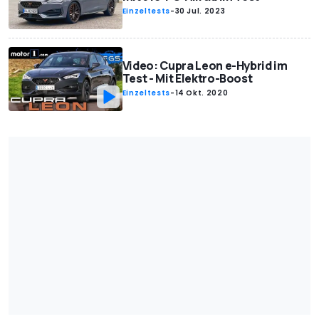
Einzeltests
-
30 Jul. 2023
Video: Cupra Leon e-Hybrid im
Test - Mit Elektro-Boost
Einzeltests
-
14 Okt. 2020