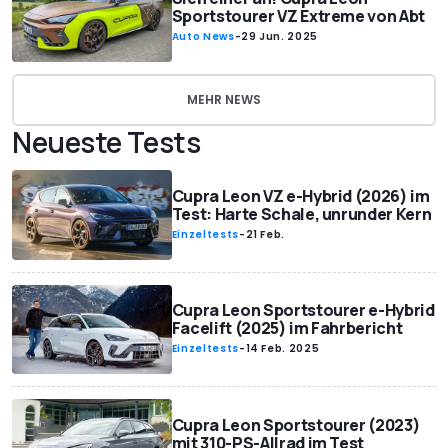
Sportstourer VZ Extreme von Abt
Auto News
-
29 Jun. 2025
MEHR NEWS
Neueste Tests
Cupra Leon VZ e-Hybrid (2026) im
Test: Harte Schale, unrunder Kern
Einzeltests
-
21 Feb.
Cupra Leon Sportstourer e-Hybrid
Facelift (2025) im Fahrbericht
Einzeltests
-
14 Feb. 2025
Cupra Leon Sportstourer (2023)
mit 310-PS-Allrad im Test