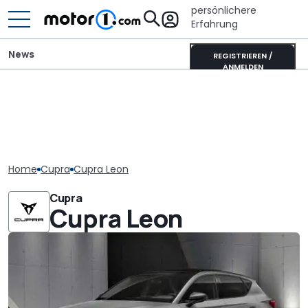
persönlichere
Erfahrung
News
REGISTRIEREN /
ANMELDEN
Home
Cupra
Cupra Leon
Cupra
Cupra Leon