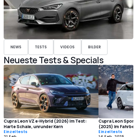
NEWS
TESTS
VIDEOS
BILDER
Neueste Tests & Specials
Cupra Leon VZ e-Hybrid (2026) im Test:
Cupra Leon Sports
Harte Schale, unrunder Kern
(2025) im Fahrber
Einzeltests
Einzeltests
21 Feb.
14 Feb. 2025