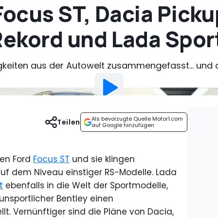
Focus ST, Dacia Picku
ekord und Lada Spor
gkeiten aus der Autowelt zusammengefasst... und d
Als bevorzugte Quelle Motor1.com
Teilen
auf Google hinzufügen
uen Ford
Focus ST
und sie klingen
 auf dem Niveau einstiger RS-Modelle. Lada
t
ebenfalls in die Welt der Sportmodelle,
nsportlicher Bentley einen
lt. Vernünftiger sind die Pläne von Dacia,