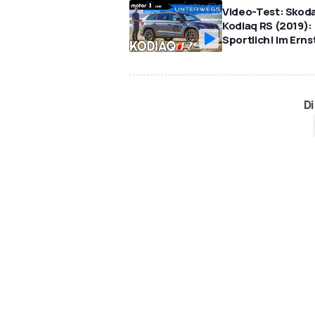
Video-Test: Skod
Kodiaq RS (2019):
Sportlich! Im Erns
Di