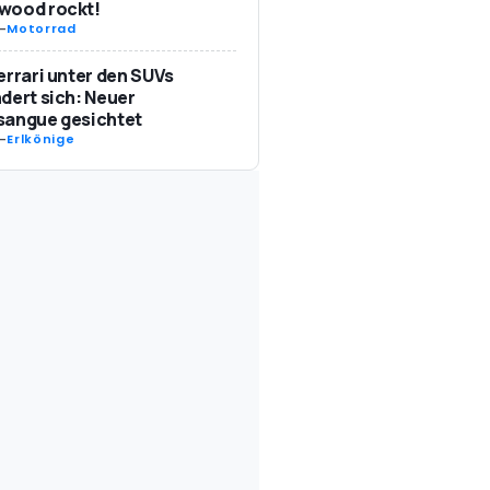
wood rockt!
-
Motorrad
errari unter den SUVs
dert sich: Neuer
sangue gesichtet
-
Erlkönige