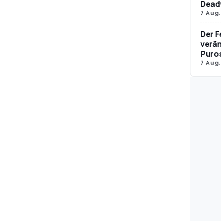
Dead
7 Aug.
Der F
verän
Puro
7 Aug.