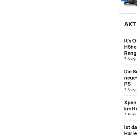
AKT
It’s 
Höher
Rang
7 Aug.
Die S
neues
PS
7 Aug.
Xpeng
km R
7 Aug.
Ist d
Harle