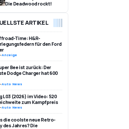
Die Deadwood rockt!
UELLSTE ARTIKEL
Offroad-Time: H&R-
legungsfedern für den Ford
er
-
Anzeige
uper Bee ist zurück: Der
te Dodge Charger hat 600
-
Auto News
 L03 (2026) im Video: 520
eichweite zum Kampfpreis
-
Auto News
as die coolste neue Retro-
y des Jahres? Die