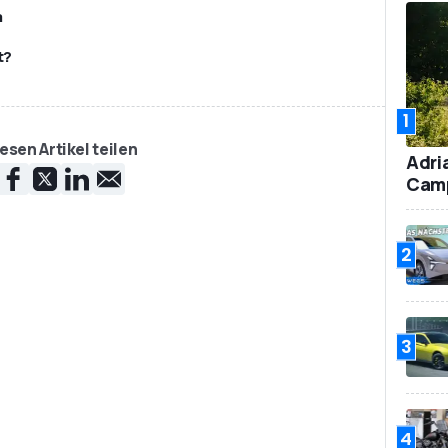
a
t?
1
esen Artikel teilen
Adri
Camp
2
3
4