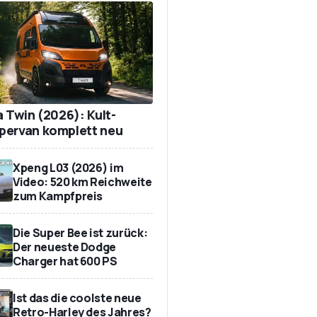
a Twin (2026): Kult-
ervan komplett neu
Xpeng L03 (2026) im
Video: 520 km Reichweite
zum Kampfpreis
Die Super Bee ist zurück:
Der neueste Dodge
Charger hat 600 PS
Ist das die coolste neue
Retro-Harley des Jahres?