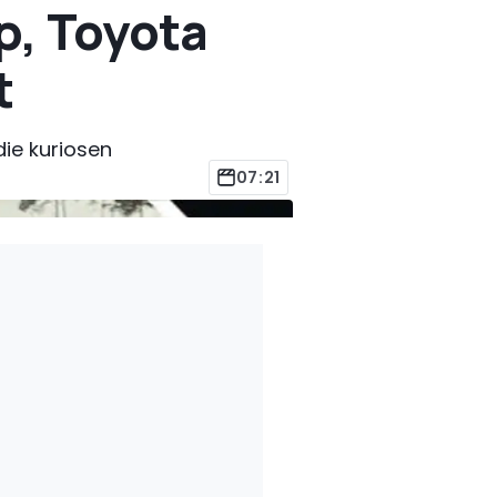
p, Toyota
t
ie kuriosen
07:21