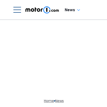
News
Home
News