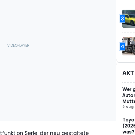
3
4
AKT
Wer g
Auto
Mutt
9 Aug.
Toyot
(2026
was?
tfunktion Serie, der neu gestaltete