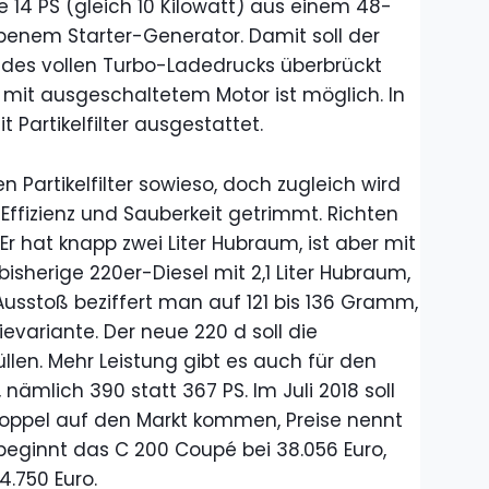
he 14 PS (gleich 10 Kilowatt) aus einem 48-
benem Starter-Generator. Damit soll der
des vollen Turbo-Ladedrucks überbrückt
 mit ausgeschaltetem Motor ist möglich. In
 Partikelfilter ausgestattet.
 Partikelfilter sowieso, doch zugleich wird
Effizienz und Sauberkeit getrimmt. Richten
Er hat knapp zwei Liter Hubraum, ist aber mit
 bisherige 220er-Diesel mit 2,1 Liter Hubraum,
usstoß beziffert man auf 121 bis 136 Gramm,
evariante. Der neue 220 d soll die
en. Mehr Leistung gibt es auch für den
 nämlich 390 statt 367 PS. Im Juli 2018 soll
oppel auf den Markt kommen, Preise nennt
beginnt das C 200 Coupé bei 38.056 Euro,
4.750 Euro.