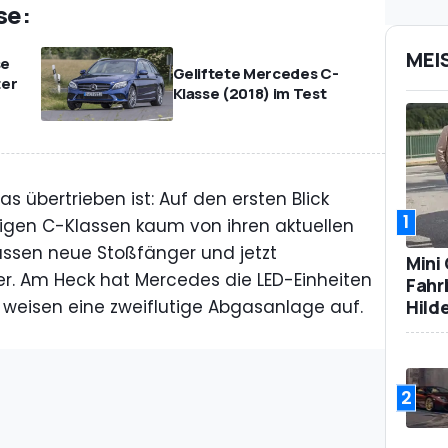
se:
MEI
se
Geliftete Mercedes C-
ter
Klasse (2018) im Test
 übertrieben ist: Auf den ersten Blick
1
tigen C-Klassen kaum von ihren aktuellen
ssen neue Stoßfänger und jetzt
Mini
r. Am Heck hat Mercedes die LED-Einheiten
Fahr
Hild
r weisen eine zweiflutige Abgasanlage auf.
2