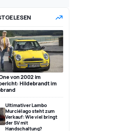
STGELESEN
 One von 2002 im
bericht: Hildebrandt im
ebrand
Ultimativer Lambo
Murciélago steht zum
Verkauf: Wie viel bringt
der SV mit
Handschaltung?