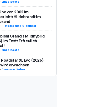
-
Einzeltests
One von 2002 im
ericht: Hildebrandt im
ebrand
-
Historie und Oldtimer
bishi Grandis Mildhybrid
) im Test: Erfreulich
al!
-
Einzeltests
 Roadstar XL Evo (2026):
 wird erwachsen
-
Caravan Salon