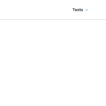
Sechszylinder-
Sound
Tests