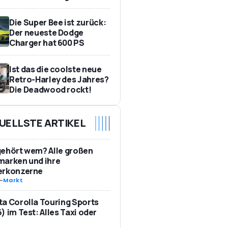
Die Super Bee ist zurück:
Der neueste Dodge
Charger hat 600 PS
Ist das die coolste neue
Retro-Harley des Jahres?
Die Deadwood rockt!
UELLSTE ARTIKEL
ehört wem? Alle großen
marken und ihre
erkonzerne
-
Markt
a Corolla Touring Sports
) im Test: Alles Taxi oder