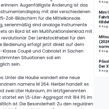
9 Aug.
e erinnern. Augenfälligste Änderung ist das
-Instrumentendisplay mit drei verschiedenen
Mini 
Fahrb
25-Zoll-Bildschirm für die Mittelkonsole.
Hild
tig, serienmäßig sind analoge Instrumente
9 Aug.
ets an Bord ist ein Multifunktionslenkrad mit
Mitsu
revolutionär: Der Lenkstockhebel für den
(2026
 Bedienung erfolgt jetzt direkt auf dem
norm
C-Klasse Coupé und Cabriolet in Sachen
8 Aug.
stimmten Situationen soll ein
Pössl
lich sein.
Der X
8 Aug.
ges: Unter die Haube wandert eine neue
enzinern namens M 264. Hierbei handelt es
und zwei Liter Hubraum, im letztgenannten
 startet ein 1,5-Liter-Aggregat mit 184 PS im
ltlich ist. Die Besonderheit: Zu den regulären