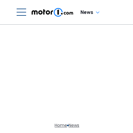
News
Home
News