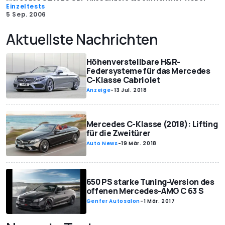
Einzeltests
5 Sep. 2006
Aktuellste Nachrichten
Höhenverstellbare H&R-
Federsysteme für das Mercedes
C-Klasse Cabriolet
Anzeige
-
13 Jul. 2018
Mercedes C-Klasse (2018): Lifting
für die Zweitürer
Auto News
-
19 Mär. 2018
650 PS starke Tuning-Version des
offenen Mercedes-AMG C 63 S
Genfer Autosalon
-
1 Mär. 2017