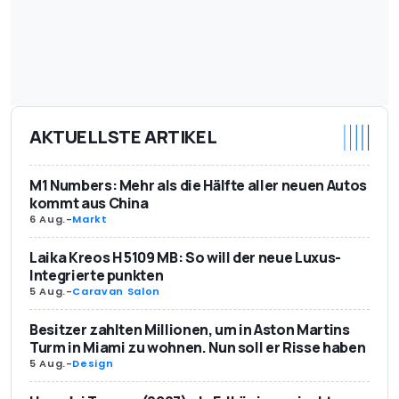
AKTUELLSTE ARTIKEL
M1 Numbers: Mehr als die Hälfte aller neuen Autos
kommt aus China
6 Aug.
-
Markt
Laika Kreos H 5109 MB: So will der neue Luxus-
Integrierte punkten
5 Aug.
-
Caravan Salon
Besitzer zahlten Millionen, um in Aston Martins
Turm in Miami zu wohnen. Nun soll er Risse haben
5 Aug.
-
Design