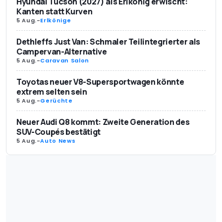
Hyundai Tucson (2027) als Erlkönig erwischt:
Kanten statt Kurven
5 Aug.
-
Erlkönige
Dethleffs Just Van: Schmaler Teilintegrierter als
Campervan-Alternative
5 Aug.
-
Caravan Salon
Toyotas neuer V8-Supersportwagen könnte
extrem selten sein
5 Aug.
-
Gerüchte
Neuer Audi Q8 kommt: Zweite Generation des
SUV-Coupés bestätigt
5 Aug.
-
Auto News