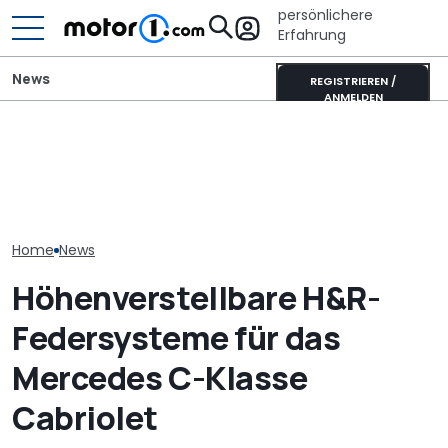
persönlichere
Erfahrung
News
REGISTRIEREN /
ANMELDEN
Besitzer zahlten Millionen,
Laika Kreos H 5109 MB: So
um in Aston Martins Turm
Mercedes GLA 
will der neue Luxus-
in Miami zu wohnen. Nun
Neue Generati
Integrierte punkten
soll er Risse haben
ab 48.600 Eur
Home
News
Höhenverstellbare H&R-
Federsysteme für das
Mercedes C-Klasse
Cabriolet