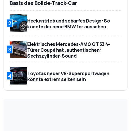
Basis des Bolide-Track-Car
Heckantrieb und scharfes Design: So
2
könnte der neue BMW 1er aussehen
Elektrisches Mercedes-AMG GT 53 4-
3
Türer Coupé hat „authentischen“
Sechszylinder-Sound
Toyotas neuer V8-Supersportwagen
4
könnte extrem selten sein