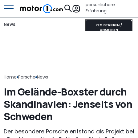
persönlichere
Erfahrung
News
REGISTRIEREN /
ANMELDEN
Porsche verlängert
Neuzulassungen in
Porsche versc
Standortsicherung um
Deutschland: Automarkt
Sparkurs: Weit
fünf Jahre bis 2035
wächst im Juli 2026
Jobs auf der 
Home
Porsche
News
Im Gelände-Boxster durch
Skandinavien: Jenseits von
Schweden
Der besondere Porsche entstand als Projekt bei