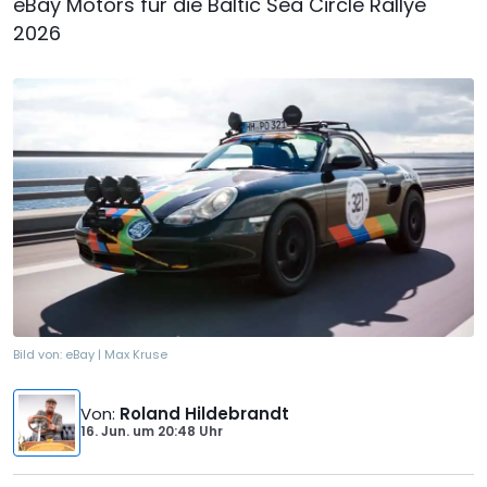
eBay Motors für die Baltic Sea Circle Rallye
2026
Bild von:
eBay | Max Kruse
Von
:
Roland Hildebrandt
16. Jun.
um
20:48 Uhr