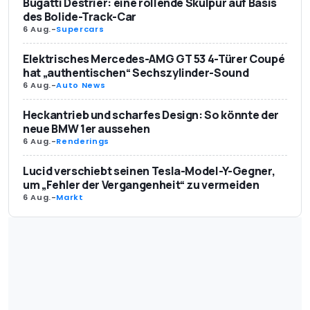
Bugatti Destrier: eine rollende Skulpur auf Basis
des Bolide-Track-Car
6 Aug.
-
Supercars
Elektrisches Mercedes-AMG GT 53 4-Türer Coupé
hat „authentischen“ Sechszylinder-Sound
6 Aug.
-
Auto News
Heckantrieb und scharfes Design: So könnte der
neue BMW 1er aussehen
6 Aug.
-
Renderings
Lucid verschiebt seinen Tesla-Model-Y-Gegner,
um „Fehler der Vergangenheit“ zu vermeiden
6 Aug.
-
Markt