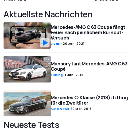
Aktuellste Nachrichten
Mercedes-AMG C 63 Coupé fängt
Feuer nach peinlichem Burnout-
Versuch
Bizarr
-
20 Jan. 2021
Mansory tunt Mercedes-AMG C 63
Coupé
Tuning
-
1 Jun. 2018
Mercedes C-Klasse (2018): Lifting
für die Zweitürer
Auto News
-
19 Mär. 2018
Neueste Tests