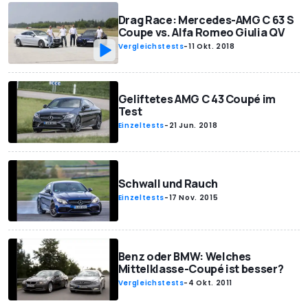
Drag Race: Mercedes-AMG C 63 S
Coupe vs. Alfa Romeo Giulia QV
Vergleichstests
-
11 Okt. 2018
Geliftetes AMG C 43 Coupé im
Test
Einzeltests
-
21 Jun. 2018
Schwall und Rauch
Einzeltests
-
17 Nov. 2015
Benz oder BMW: Welches
Mittelklasse-Coupé ist besser?
Vergleichstests
-
4 Okt. 2011