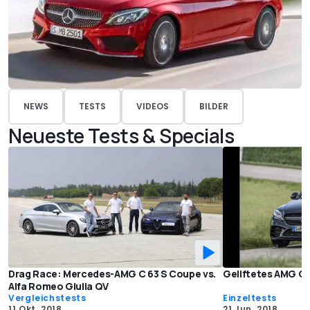
NEWS
TESTS
VIDEOS
BILDER
Neueste Tests & Specials
Drag Race: Mercedes-AMG C 63 S Coupe vs.
Geliftetes AMG C 
Alfa Romeo Giulia QV
Vergleichstests
Einzeltests
11 Okt. 2018
21 Jun. 2018