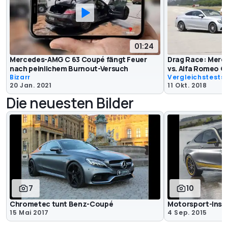
01:24
Mercedes-AMG C 63 Coupé fängt Feuer
Drag Race: Merc
nach peinlichem Burnout-Versuch
vs. Alfa Romeo Gi
Bizarr
Vergleichstests
20 Jan. 2021
11 Okt. 2018
Die neuesten Bilder
7
10
Chrometec tunt Benz-Coupé
Motorsport-Inspi
15 Mai 2017
4 Sep. 2015