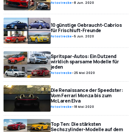
Fotostrecke
-
8 Jun. 2020
10 günstige Gebraucht-Cabrios
für Frischluft-Freunde
Fotostrecke
-
5 Jun. 2020
Spritspar-Autos: Ein Dutzend
wirklich sparsame Modelle für
jeden
Fotostrecke
-
25 Mai 2020
Die Renaissance der Speedster:
Vom Ferrari Monza bis zum
McLaren Elva
Fotostrecke
-
18 Mai 2020
Top Ten: Die stärksten
Sechszylinder-Modelle auf dem