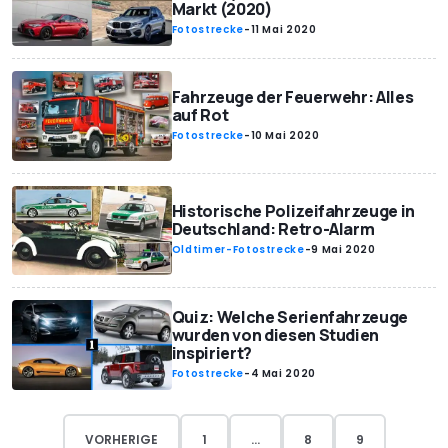
Markt (2020)
Fotostrecke
-
11 Mai 2020
Fahrzeuge der Feuerwehr: Alles
auf Rot
Fotostrecke
-
10 Mai 2020
Historische Polizeifahrzeuge in
Deutschland: Retro-Alarm
Oldtimer-Fotostrecke
-
9 Mai 2020
Quiz: Welche Serienfahrzeuge
wurden von diesen Studien
inspiriert?
Fotostrecke
-
4 Mai 2020
VORHERIGE
1
...
8
9