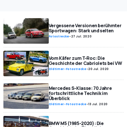
Vergessene Versionen berühmter
Sportwagen: Stark und selten
Fotostrecke
-
27 Jul. 2020
Vom Käfer zum T-Roc: Die
Geschichte der Cabriolets bei VW
Oldtimer-Fotostrecke
-
20 Jul. 2020
Mercedes S-Klasse: 70 Jahre
fortschrittliche Technik im
Überblick
Oldtimer-Fotostrecke
-
13 Jul. 2020
BMW M5 (1985-2020): Die