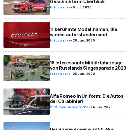
Geschichte im Überblick
Fotostrecke
-
6 Jul. 2020
11 berühmte Modellnamen, die
wieder auferstanden sind
Fotostrecke
-
28 Jun. 2020
16 interessante Militärfahrzeuge
von Russlands Siegesparade 2020
Fotostrecke
-
25 Jun. 2020
Alfa Romeo in Uniform: Die Autos
der Carabinieri
Oldtimer-Fotostrecke
-
24 Jun. 2020
Der Range Rover wird 50: Wir