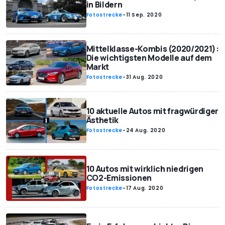
in Bildern
Fotostrecke
-
11 Sep. 2020
Mittelklasse-Kombis (2020/2021):
Die wichtigsten Modelle auf dem
Markt
Fotostrecke
-
31 Aug. 2020
10 aktuelle Autos mit fragwürdiger
Ästhetik
Fotostrecke
-
24 Aug. 2020
10 Autos mit wirklich niedrigen
CO2-Emissionen
Fotostrecke
-
17 Aug. 2020