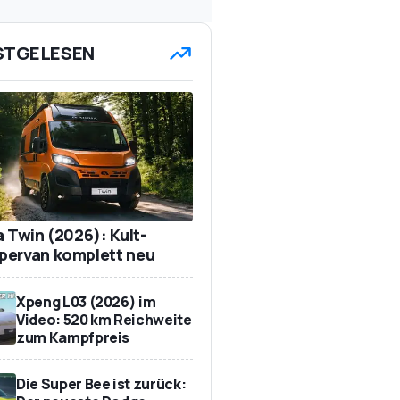
STGELESEN
a Twin (2026): Kult-
ervan komplett neu
Xpeng L03 (2026) im
Video: 520 km Reichweite
zum Kampfpreis
Die Super Bee ist zurück: