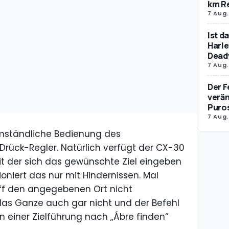
km R
7 Aug.
Ist d
Harle
Dead
7 Aug.
Der F
verän
Puro
7 Aug.
umständliche Bedienung des
rück-Regler. Natürlich verfügt der CX-30
t der sich das gewünschte Ziel eingeben
ioniert das nur mit Hindernissen. Mal
ff den angegebenen Ort nicht
das Ganze auch gar nicht und der Befehl
n einer Zielführung nach „Ábre finden“