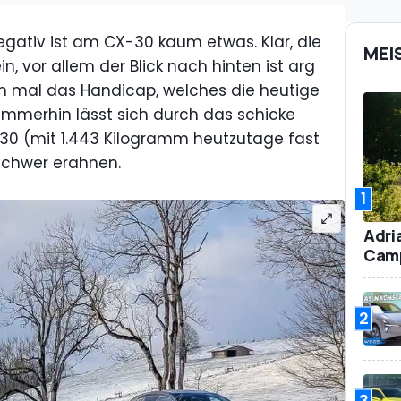
egativ ist am CX-30 kaum etwas. Klar, die
MEI
, vor allem der Blick nach hinten ist arg
un mal das Handicap, welches die heutige
 Immerhin lässt sich durch das schicke
30 (mit 1.443 Kilogramm heutzutage fast
schwer erahnen.
1
Adri
Camp
2
3