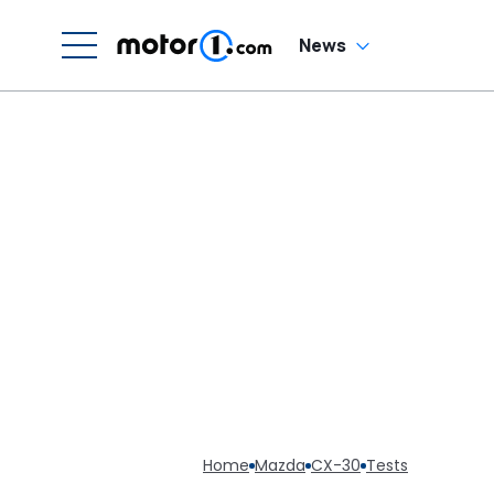
News
Home
Mazda
CX-30
Tests