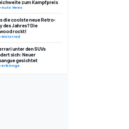
eichweite zum Kampfpreis
-
Auto News
as die coolste neue Retro-
y des Jahres? Die
wood rockt!
-
Motorrad
errari unter den SUVs
dert sich: Neuer
sangue gesichtet
-
Erlkönige