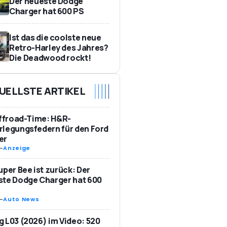
Der neueste Dodge
Charger hat 600 PS
Ist das die coolste neue
Retro-Harley des Jahres?
Die Deadwood rockt!
UELLSTE ARTIKEL
Offroad-Time: H&R-
legungsfedern für den Ford
er
-
Anzeige
uper Bee ist zurück: Der
te Dodge Charger hat 600
-
Auto News
 L03 (2026) im Video: 520