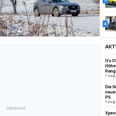
4
AKT
It’s 
Höher
Rang
7 Aug.
Die S
neues
PS
7 Aug.
Xpeng