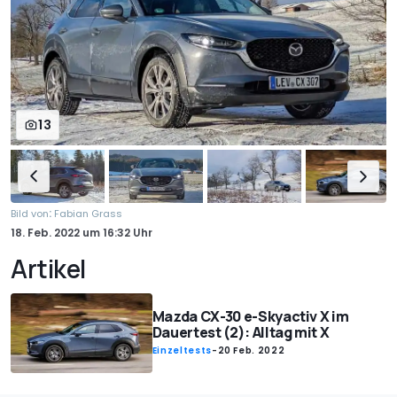
13
:
Bild von
Fabian Grass
18. Feb. 2022
um
16:32 Uhr
Artikel
Mazda CX-30 e-Skyactiv X im
Dauertest (2): Alltag mit X
Einzeltests
-
20 Feb. 2022