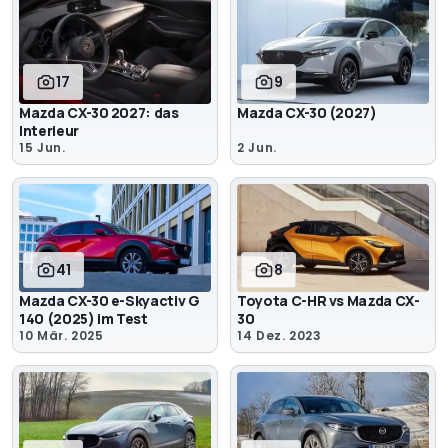
17
9
Mazda CX-30 2027: das
Mazda CX-30 (2027)
Interieur
15 Jun.
2 Jun.
41
8
Mazda CX-30 e-Skyactiv G
Toyota C-HR vs Mazda CX-
140 (2025) im Test
30
10 Mär. 2025
14 Dez. 2023