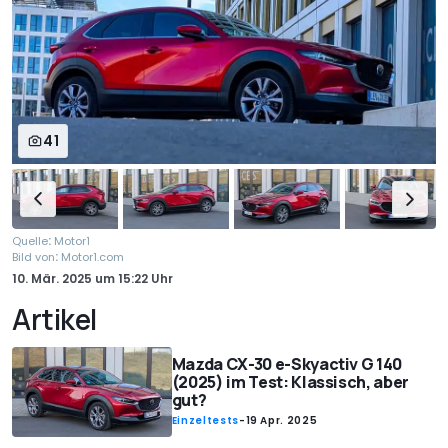
41
:
Quelle
Motor1
:
Bild von
Motor1.com
10. Mär. 2025
um
15:22 Uhr
Artikel
Mazda CX-30 e-Skyactiv G 140
(2025) im Test: Klassisch, aber
gut?
Einzeltests
-
19 Apr. 2025