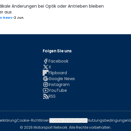
dikale Änderungen bei Optik oder Antrieben bleiben
er aus
o News
-
2 Jun.
Folgen Sie uns
Facebook
X
Flipboard
Google News
Instagram
YouTube
RSS
erklärung
Cookie-Richtlinien
Cookie-Einstellungen
Nutzungsbedingungen
U
© 2026 Motorsport Network. Alle Rechte vorbehalten.