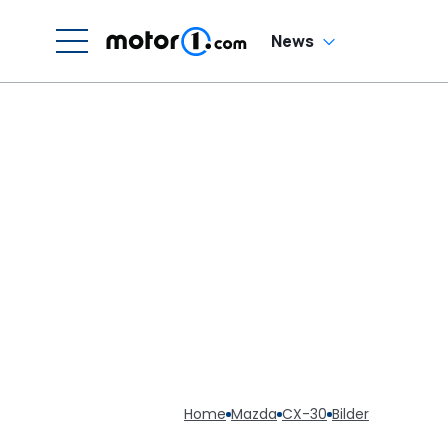
News
Home
Mazda
CX-30
Bilder