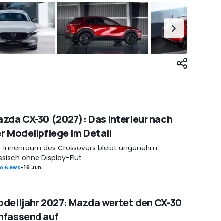
zda CX-30 (2027): Das Interieur nach
r Modellpflege im Detail
r Innenraum des Crossovers bleibt angenehm
ssisch ohne Display-Flut
o News
-
16 Jun.
delljahr 2027: Mazda wertet den CX-30
mfassend auf