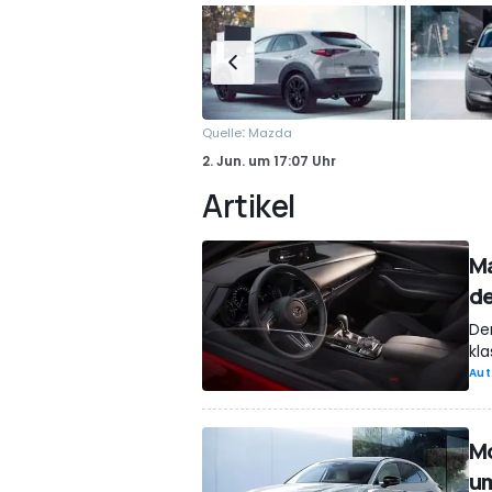
:
Quelle
Mazda
2. Jun.
um
17:07 Uhr
Artikel
Ma
de
De
kla
Aut
Mo
u