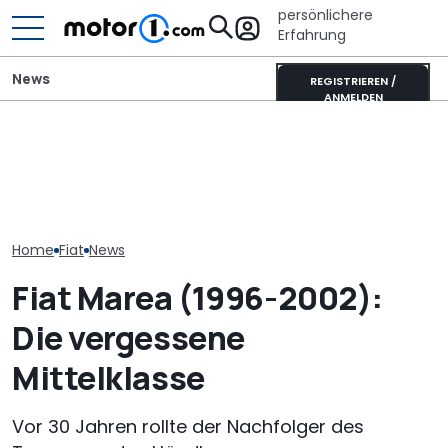
persönlichere
Erfahrung
News
REGISTRIEREN /
ANMELDEN
Dethleffs Just
Adria Twin (2026): Kult-
Mitsubishi Grandis
Schmaler Teili
Campervan komplett
Mildhybrid (2026) im Test:
als Camperva
neu
Erfreulich normal!
Alternative
Home
Fiat
News
Fiat Marea (1996-2002):
Die vergessene
Mittelklasse
Vor 30 Jahren rollte der Nachfolger des