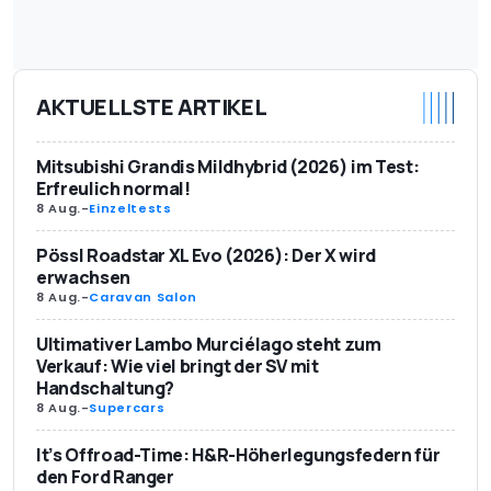
AKTUELLSTE ARTIKEL
Mitsubishi Grandis Mildhybrid (2026) im Test:
Erfreulich normal!
8 Aug.
-
Einzeltests
Pössl Roadstar XL Evo (2026): Der X wird
erwachsen
8 Aug.
-
Caravan Salon
Ultimativer Lambo Murciélago steht zum
Verkauf: Wie viel bringt der SV mit
Handschaltung?
8 Aug.
-
Supercars
It’s Offroad-Time: H&R-Höherlegungsfedern für
den Ford Ranger