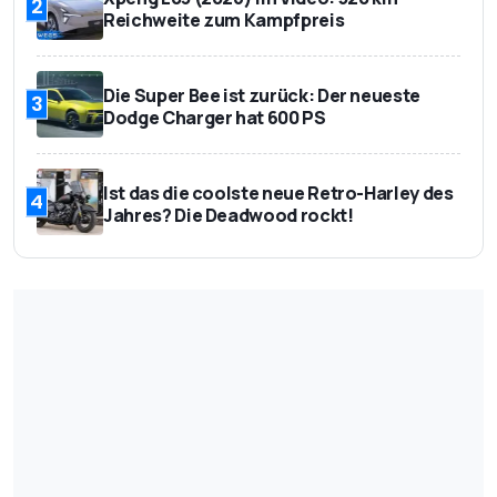
2
Reichweite zum Kampfpreis
Die Super Bee ist zurück: Der neueste
3
Dodge Charger hat 600 PS
Ist das die coolste neue Retro-Harley des
4
Jahres? Die Deadwood rockt!