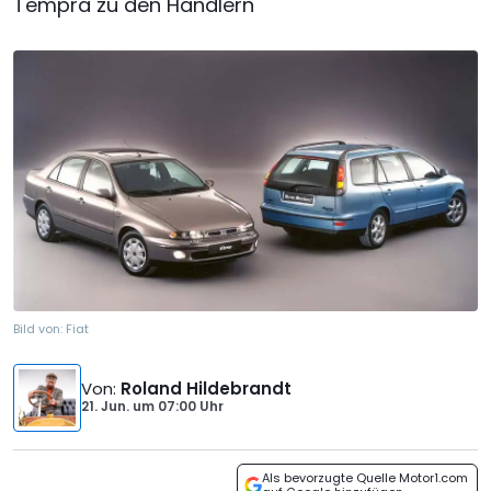
Tempra zu den Händlern
Bild von:
Fiat
Von
:
Roland Hildebrandt
21. Jun.
um
07:00 Uhr
Als bevorzugte Quelle Motor1.com