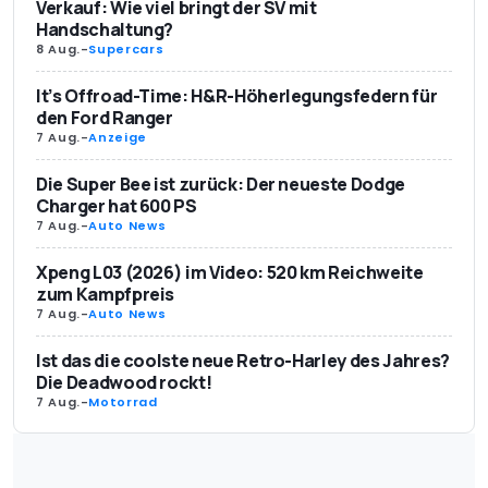
Verkauf: Wie viel bringt der SV mit
Handschaltung?
8 Aug.
-
Supercars
It’s Offroad-Time: H&R-Höherlegungsfedern für
den Ford Ranger
7 Aug.
-
Anzeige
Die Super Bee ist zurück: Der neueste Dodge
Charger hat 600 PS
7 Aug.
-
Auto News
Xpeng L03 (2026) im Video: 520 km Reichweite
zum Kampfpreis
7 Aug.
-
Auto News
Ist das die coolste neue Retro-Harley des Jahres?
Die Deadwood rockt!
7 Aug.
-
Motorrad