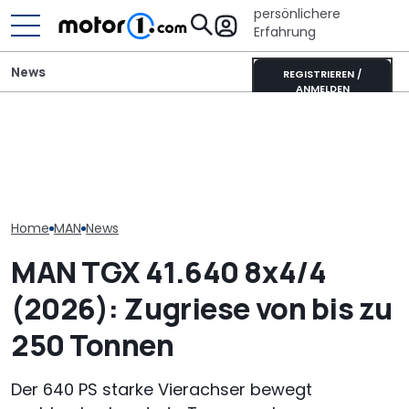
persönlichere
Erfahrung
News
REGISTRIEREN /
ANMELDEN
Die Super Bee ist zurück:
Mitsubishi Grandis
Xpeng L03 (20
Der neueste Dodge
Mildhybrid (2026) im Test:
Video: 520 km
Charger hat 600 PS
Erfreulich normal!
zum Kampfpre
Home
MAN
News
MAN TGX 41.640 8x4/4
(2026): Zugriese von bis zu
250 Tonnen
Der 640 PS starke Vierachser bewegt