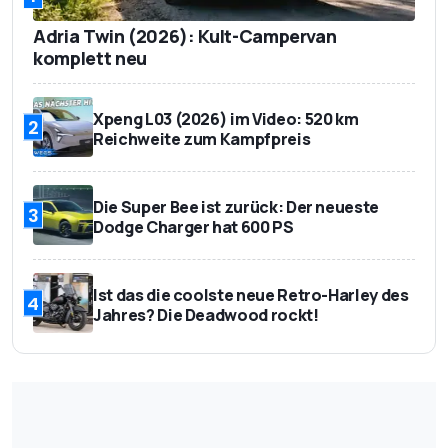
Adria Twin (2026): Kult-Campervan
komplett neu
Xpeng L03 (2026) im Video: 520 km
2
Reichweite zum Kampfpreis
Die Super Bee ist zurück: Der neueste
3
Dodge Charger hat 600 PS
Ist das die coolste neue Retro-Harley des
4
Jahres? Die Deadwood rockt!