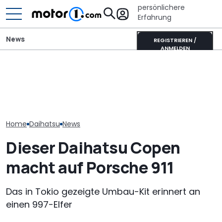
persönlichere
Erfahrung
News
REGISTRIEREN /
ANMELDEN
VW baut offiziellen 1.000-
Adria Twin (2026): Kult-
Sandwürmer, 
PS-Golf mit Audi-
Campervan komplett
in Acht: Der R
Fünfzylinder (Update)
neu
ist im Anflug!
Home
Daihatsu
News
Dieser Daihatsu Copen
macht auf Porsche 911
Das in Tokio gezeigte Umbau-Kit erinnert an
einen 997-Elfer