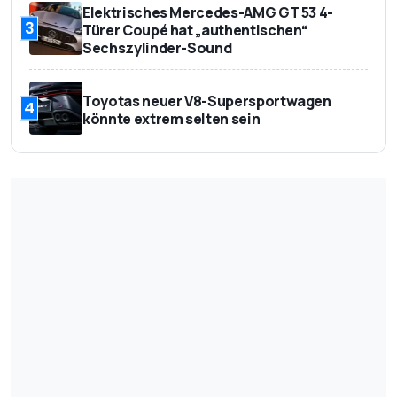
Elektrisches Mercedes-AMG GT 53 4-
3
Türer Coupé hat „authentischen“
Sechszylinder-Sound
Toyotas neuer V8-Supersportwagen
4
könnte extrem selten sein