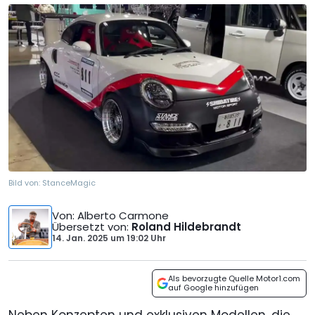
Bild von:
StanceMagic
Von
: Alberto Carmone
Übersetzt von
:
Roland Hildebrandt
14. Jan. 2025
um
19:02 Uhr
Als bevorzugte Quelle Motor1.com
auf Google hinzufügen